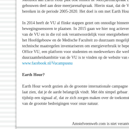
gebouwen deel aan deze meerjarenafspraak. Hierin staat, dat de 
bereiken in de periode 2005-2020. Het doel is om met Earth Hou
In 2014 heeft de VU al flinke stappen gezet om onnodige binnen
bewegingssensoren te plaatsen. In 2015 gaan we hier nog actiever 
van de VU en in die rol ook verantwoordelijk voor energiebehee
het Hoofdgebouw en de Medische Faculteit zo duurzaam mogelijk
technische maatregelen inventariseren om energieverbruik te be
Office VU, een platform voor studenten en medewerkers die werk
duurzaamheidsambitie van de VU is te vinden op de website van 
www.facebook.nl/Vucampusnu
Earth Hour?
Earth Hour wordt gezien als de grootste internationale campagne
laat zien, dat je de aarde belangrijk vindt. Met één simpel geba
tijdstip een signaal af, dat ze zich zorgen maken over de toekoms
van de grootste bedreigingen voor onze natuur.
Amstelveenweb.com is niet verantw