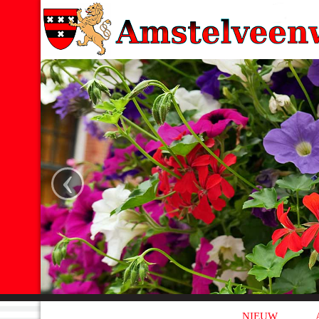
‹
NIEUW