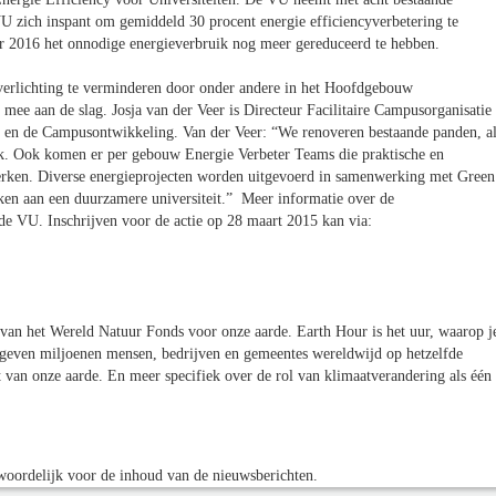
VU zich inspant om gemiddeld 30 procent energie efficiencyverbetering te
r 2016 het onnodige energieverbruik nog meer gereduceerd te hebben.
verlichting te verminderen door onder andere in het Hoofdgebouw
mee aan de slag. Josja van der Veer is Directeur Facilitaire Campusorganisatie
r en de Campusontwikkeling. Van der Veer: “We renoveren bestaande panden, a
. Ook komen er per gebouw Energie Verbeter Teams die praktische en
perken. Diverse energieprojecten worden uitgevoerd in samenwerking met Green
en aan een duurzamere universiteit.” Meer informatie over de
de VU. Inschrijven voor de actie op 28 maart 2015 kan via:
 van het Wereld Natuur Fonds voor onze aarde. Earth Hour is het uur, waarop j
ar geven miljoenen mensen, bedrijven en gemeentes wereldwijd op hetzelfde
t van onze aarde. En meer specifiek over de rol van klimaatverandering als één
oordelijk voor de inhoud van de nieuwsberichten.