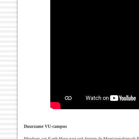
Duurzame VU-campus
Meedoen aan Earth Hour past ook binnen de Meerjarenafspraak E