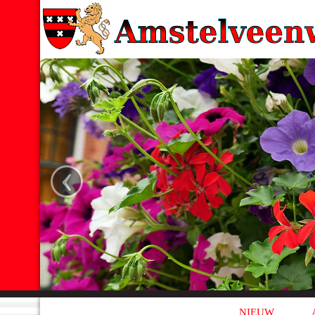
‹
NIEUW