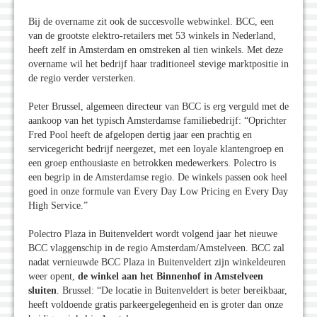
Bij de overname zit ook de succesvolle webwinkel. BCC, een
van de grootste elektro-retailers met 53 winkels in Nederland,
heeft zelf in Amsterdam en omstreken al tien winkels. Met deze
overname wil het bedrijf haar traditioneel stevige marktpositie in
de regio verder versterken.
Peter Brussel, algemeen directeur van BCC is erg verguld met de
aankoop van het typisch Amsterdamse familiebedrijf: “Oprichter
Fred Pool heeft de afgelopen dertig jaar een prachtig en
servicegericht bedrijf neergezet, met een loyale klantengroep en
een groep enthousiaste en betrokken medewerkers. Polectro is
een begrip in de Amsterdamse regio. De winkels passen ook heel
goed in onze formule van Every Day Low Pricing en Every Day
High Service.”
Polectro Plaza in Buitenveldert wordt volgend jaar het nieuwe
BCC vlaggenschip in de regio Amsterdam/Amstelveen. BCC zal
nadat vernieuwde BCC Plaza in Buitenveldert zijn winkeldeuren
weer opent,
de winkel aan het Binnenhof in Amstelveen
sluiten
. Brussel: “De locatie in Buitenveldert is beter bereikbaar,
heeft voldoende gratis parkeergelegenheid en is groter dan onze