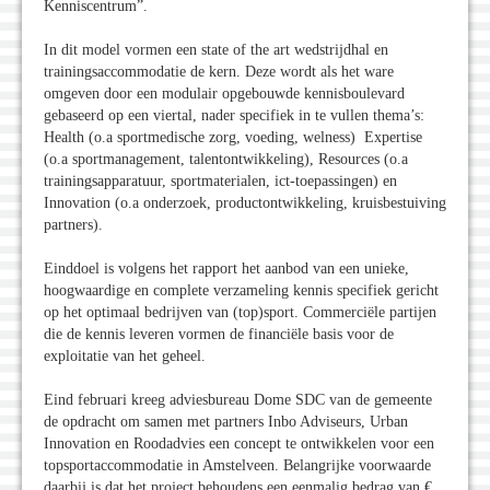
Kenniscentrum”.
In dit model vormen een state of the art wedstrijdhal en
trainingsaccommodatie de kern. Deze wordt als het ware
omgeven door een modulair opgebouwde kennisboulevard
gebaseerd op een viertal, nader specifiek in te vullen thema’s:
Health (o.a sportmedische zorg, voeding, welness) Expertise
(o.a sportmanagement, talentontwikkeling), Resources (o.a
trainingsapparatuur, sportmaterialen, ict-toepassingen) en
Innovation (o.a onderzoek, productontwikkeling, kruisbestuiving
partners).
Einddoel is volgens het rapport het aanbod van een unieke,
hoogwaardige en complete verzameling kennis specifiek gericht
op het optimaal bedrijven van (top)sport. Commerciële partijen
die de kennis leveren vormen de financiële basis voor de
exploitatie van het geheel.
Eind februari kreeg adviesbureau Dome SDC van de gemeente
de opdracht om samen met partners Inbo Adviseurs, Urban
Innovation en Roodadvies een concept te ontwikkelen voor een
topsportaccommodatie in Amstelveen. Belangrijke voorwaarde
daarbij is dat het project behoudens een eenmalig bedrag van €