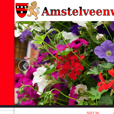
‹
NIEUW