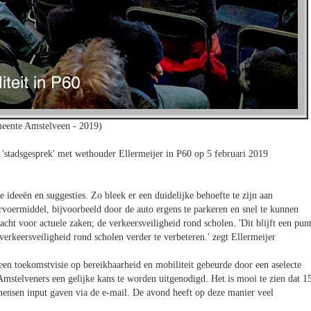
eente Amstelveen - 2019)
 'stadsgesprek' met wethouder Ellermeijer in P60 op 5 februari 2019
 ideeën en suggesties. Zo bleek er een duidelijke behoefte te zijn aan
voermiddel, bijvoorbeeld door de auto ergens te parkeren en snel te kunnen
cht voor actuele zaken; de verkeersveiligheid rond scholen. 'Dit blijft een pun
erkeersveiligheid rond scholen verder te verbeteren.' zegt Ellermeijer
en toekomstvisie op bereikbaarheid en mobiliteit gebeurde door een aselecte
mstelveners een gelijke kans te worden uitgenodigd. Het is mooi te zien dat 1
ensen input gaven via de e-mail. De avond heeft op deze manier veel