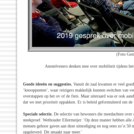
(Foto Gem
Amstelveners denken mee over mobiliteit tijdens het
Goede ideeën en suggesties.
Vanuit de zaal kwamen er veel goede
‘knooppunten’, waar reizigers makkelijk kunnen switchen van ver
overstappen op het ov of de fiets. Maar uiteraard was er ook aanda
dat we met prioriteit oppakken. Er is beleid geformuleerd om de v
Speciale selectie.
De selectie van bewoners die meedachten over e
steekproef. Wethouder Ellermeijer: 'Op deze manier hebben alle A
mensen gehoor gaven aan deze uitnodiging en nog eens zo’n 50 m
opgeleverd. Dit smaakt naar meer.'