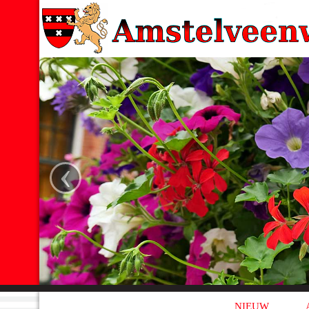
‹
NIEUW