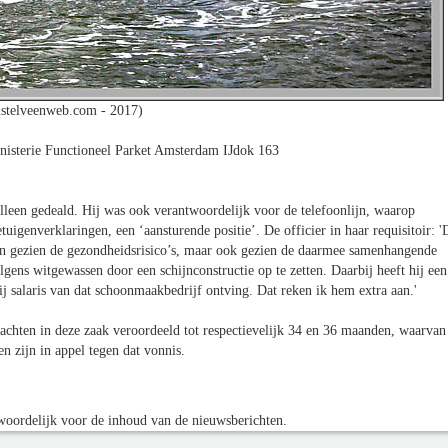
stelveenweb.com - 2017)
isterie Functioneel Parket Amsterdam IJdok 163
 alleen gedeald. Hij was ook verantwoordelijk voor de telefoonlijn, waarop
uigenverklaringen, een ‘aansturende positie’. De officier in haar requisitoir: '
leen gezien de gezondheidsrisico’s, maar ook gezien de daarmee samenhangende
gens witgewassen door een schijnconstructie op te zetten. Daarbij heeft hij een
j salaris van dat schoonmaakbedrijf ontving. Dat reken ik hem extra aan.'
chten in deze zaak veroordeeld tot respectievelijk 34 en 36 maanden, waarvan
n zijn in appel tegen dat vonnis.
oordelijk voor de inhoud van de nieuwsberichten.