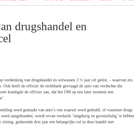
van drugshandel en
cel
op verdenking van drugshandel en witwassen 3 ½ jaar cel geëist, - waarvan zes
n
. Ook heeft de officier de rechtbank gevraagd de auto van verdachte die
lotte kondigde de officier aan, dat het OM op een later moment een
n’.
elding werd gemaakt van auto’s van waaruit werd gedeald, of waarmee drugs
 werd aangehouden, wordt ervan verdacht ‘langdurig en grootschalig’ te hebbe
 zitting, gedurende drie jaar een belangrijke rol in deze handel met