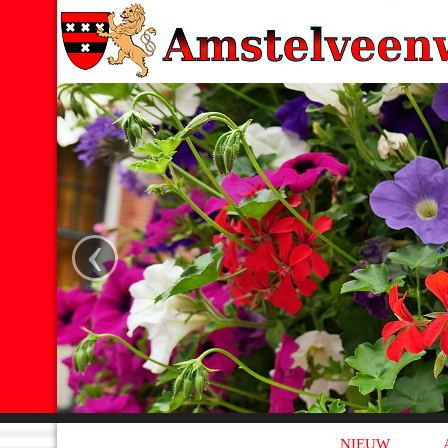
‹
NIEUW