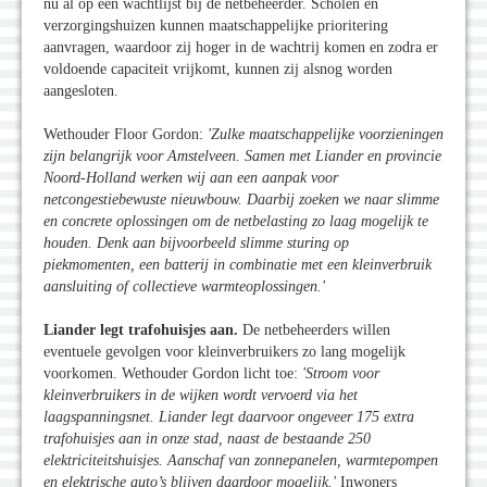
nu al op een wachtlijst bij de netbeheerder. Scholen en
verzorgingshuizen kunnen maatschappelijke prioritering
aanvragen, waardoor zij hoger in de wachtrij komen en zodra er
voldoende capaciteit vrijkomt, kunnen zij alsnog worden
aangesloten.
Wethouder Floor Gordon:
'Zulke maatschappelijke voorzieningen
zijn belangrijk voor Amstelveen. Samen met Liander en provincie
Noord-Holland werken wij aan een aanpak voor
netcongestiebewuste nieuwbouw. Daarbij zoeken we naar slimme
en concrete oplossingen om de netbelasting zo laag mogelijk te
houden. Denk aan bijvoorbeeld slimme sturing op
piekmomenten, een batterij in combinatie met een kleinverbruik
aansluiting of collectieve warmteoplossingen.'
Liander legt trafohuisjes aan.
De netbeheerders willen
eventuele gevolgen voor kleinverbruikers zo lang mogelijk
voorkomen. Wethouder Gordon licht toe:
'Stroom voor
kleinverbruikers in de wijken wordt vervoerd via het
laagspanningsnet. Liander legt daarvoor ongeveer 175 extra
trafohuisjes aan in onze stad, naast de bestaande 250
elektriciteitshuisjes. Aanschaf van zonnepanelen, warmtepompen
en elektrische auto’s blijven daardoor mogelijk.'
Inwoners