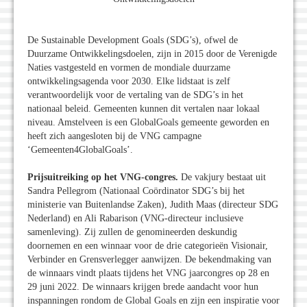
De Sustainable Development Goals (SDG’s), ofwel de
Duurzame Ontwikkelingsdoelen, zijn in 2015 door de Verenigde
Naties vastgesteld en vormen de mondiale duurzame
ontwikkelingsagenda voor 2030. Elke lidstaat is zelf
verantwoordelijk voor de vertaling van de SDG’s in het
nationaal beleid. Gemeenten kunnen dit vertalen naar lokaal
niveau. Amstelveen is een GlobalGoals gemeente geworden en
heeft zich aangesloten bij de VNG campagne
‘Gemeenten4GlobalGoals’.
Prijsuitreiking op het VNG-congres.
De vakjury bestaat uit
Sandra Pellegrom (Nationaal Coördinator SDG’s bij het
ministerie van Buitenlandse Zaken), Judith Maas (directeur SDG
Nederland) en Ali Rabarison (VNG-directeur inclusieve
samenleving). Zij zullen de genomineerden deskundig
doornemen en een winnaar voor de drie categorieën Visionair,
Verbinder en Grensverlegger aanwijzen. De bekendmaking van
de winnaars vindt plaats tijdens het VNG jaarcongres op 28 en
29 juni 2022. De winnaars krijgen brede aandacht voor hun
inspanningen rondom de Global Goals en zijn een inspiratie voor