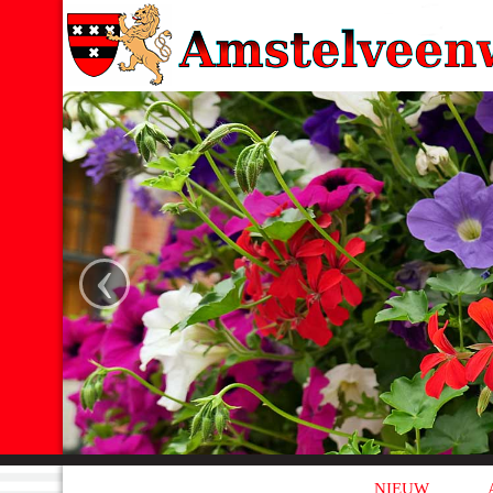
‹
NIEUW