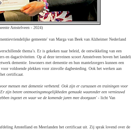
eente Amstelveen - 2024)
Dementievriendelijke gemeente' van Marga van Beek van Alzheimer Nederland
rschillende thema’s. Er is gekeken naar beleid, de ontwikkeling van een
s en dagactiviteiten. Op al deze terreinen scoort Amstelveen boven het landeli
 netwerk dementie. Inwoners met dementie en hun mantelzorgers kunnen een
 voor voldoende plekken voor zinvolle dagbesteding. Ook het werken aan
het certificaat.
 voor mensen met dementie verbeterd. Ook zijn er cursussen en trainingen voor
. Er zijn betere ontmoetingsmogelijkheden gemaakt waaronder een vernieuwd
r hebben ingezet en waar we de komende jaren mee doorgaan'
- licht Van
deling Amstelland en Meerlanden het certificaat uit. Zij sprak lovend over de