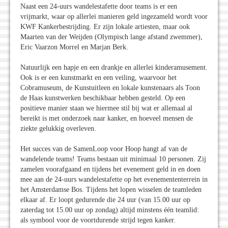
Naast een 24-uurs wandelestafette door teams is er een
vrijmarkt, waar op allerlei manieren geld ingezameld wordt voor
KWF Kankerbestrijding. Er zijn lokale artiesten, maar ook
Maarten van der Weijden (Olympisch lange afstand zwemmer),
Eric Vaarzon Morrel en Marjan Berk.
Natuurlijk een hapje en een drankje en allerlei kinderamusement.
Ook is er een kunstmarkt en een veiling, waarvoor het
Cobramuseum, de Kunstuitleen en lokale kunstenaars als Toon
de Haas kunstwerken beschikbaar hebben gesteld. Op een
positieve manier staan we hiermee stil bij wat er allemaal al
bereikt is met onderzoek naar kanker, en hoeveel mensen de
ziekte gelukkig overleven.
Het succes van de SamenLoop voor Hoop hangt af van de
wandelende teams! Teams bestaan uit minimaal 10 personen. Zij
zamelen voorafgaand en tijdens het evenement geld in en doen
mee aan de 24-uurs wandelestafette op het evenemententerrein in
het Amsterdamse Bos. Tijdens het lopen wisselen de teamleden
elkaar af. Er loopt gedurende die 24 uur (van 15.00 uur op
zaterdag tot 15.00 uur op zondag) altijd minstens één teamlid:
als symbool voor de voortdurende strijd tegen kanker.