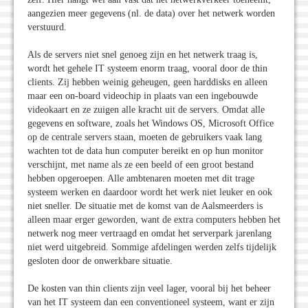
aangezien meer gegevens (nl. de data) over het netwerk worden
verstuurd.
Als de servers niet snel genoeg zijn en het netwerk traag is,
wordt het gehele IT systeem enorm traag, vooral door de thin
clients. Zij hebben weinig geheugen, geen harddisks en alleen
maar een on-board videochip in plaats van een ingebouwde
videokaart en ze zuigen alle kracht uit de servers. Omdat alle
gegevens en software, zoals het Windows OS, Microsoft Office
op de centrale servers staan, moeten de gebruikers vaak lang
wachten tot de data hun computer bereikt en op hun monitor
verschijnt, met name als ze een beeld of een groot bestand
hebben opgeroepen. Alle ambtenaren moeten met dit trage
systeem werken en daardoor wordt het werk niet leuker en ook
niet sneller. De situatie met de komst van de Aalsmeerders is
alleen maar erger geworden, want de extra computers hebben het
netwerk nog meer vertraagd en omdat het serverpark jarenlang
niet werd uitgebreid. Sommige afdelingen werden zelfs tijdelijk
gesloten door de onwerkbare situatie.
De kosten van thin clients zijn veel lager, vooral bij het beheer
van het IT systeem dan een conventioneel systeem, want er zijn