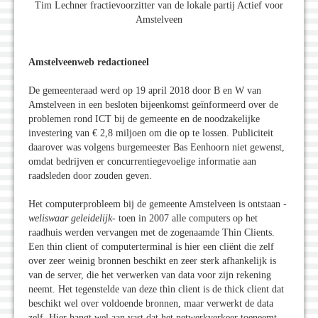
Tim Lechner fractievoorzitter van de lokale partij Actief voor
Amstelveen
Amstelveenweb redactioneel
De gemeenteraad werd op 19 april 2018 door B en W van
Amstelveen in een besloten bijeenkomst geïnformeerd over de
problemen rond ICT bij de gemeente en de noodzakelijke
investering van € 2,8 miljoen om die op te lossen. Publiciteit
daarover was volgens burgemeester Bas Eenhoorn niet gewenst,
omdat bedrijven er concurrentiegevoelige informatie aan
raadsleden door zouden geven.
Het computerprobleem bij de gemeente Amstelveen is ontstaan -
weliswaar geleidelijk
- toen in 2007 alle computers op het
raadhuis werden vervangen met de zogenaamde Thin Clients.
Een thin client of computerterminal is hier een cliënt die zelf
over zeer weinig bronnen beschikt en zeer sterk afhankelijk is
van de server, die het verwerken van data voor zijn rekening
neemt. Het tegenstelde van deze thin client is de thick client dat
beschikt wel over voldoende bronnen, maar verwerkt de data
zelf. Hier hangt wel aan vast dat het netwerkverkeer toeneemt,