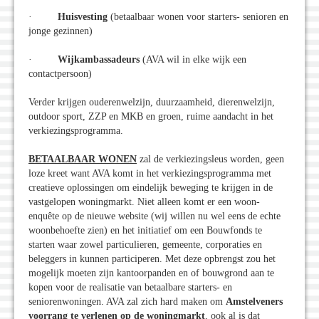
·
Huisvesting
(betaalbaar wonen voor starters- senioren en
jonge gezinnen)
·
Wijkambassadeurs
(AVA wil in elke wijk een
contactpersoon)
Verder krijgen ouderenwelzijn, duurzaamheid, dierenwelzijn,
outdoor sport, ZZP en MKB en groen, ruime aandacht in het
verkiezingsprogramma.
BETAALBAAR WONEN
zal de verkiezingsleus worden, geen
loze kreet want AVA komt in het verkiezingsprogramma met
creatieve oplossingen om eindelijk beweging te krijgen in de
vastgelopen woningmarkt. Niet alleen komt er een woon-
enquête op de nieuwe website (wij willen nu wel eens de echte
woonbehoefte zien) en het initiatief om een Bouwfonds te
starten waar zowel particulieren, gemeente, corporaties en
beleggers in kunnen participeren. Met deze opbrengst zou het
mogelijk moeten zijn kantoorpanden en of bouwgrond aan te
kopen voor de realisatie van betaalbare starters- en
seniorenwoningen. AVA zal zich hard maken om
Amstelveners
voorrang te verlenen op de woningmarkt
, ook al is dat