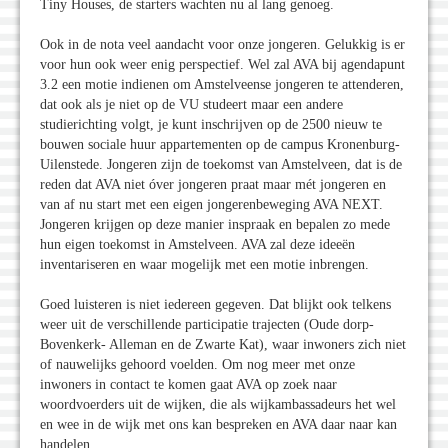
Tiny Houses, de starters wachten nu al lang genoeg.
Ook in de nota veel aandacht voor onze jongeren. Gelukkig is er
voor hun ook weer enig perspectief. Wel zal AVA bij agendapunt
3.2 een motie indienen om Amstelveense jongeren te attenderen,
dat ook als je niet op de VU studeert maar een andere
studierichting volgt, je kunt inschrijven op de 2500 nieuw te
bouwen sociale huur appartementen op de campus Kronenburg-
Uilenstede. Jongeren zijn de toekomst van Amstelveen, dat is de
reden dat AVA niet óver jongeren praat maar mét jongeren en
van af nu start met een eigen jongerenbeweging AVA NEXT.
Jongeren krijgen op deze manier inspraak en bepalen zo mede
hun eigen toekomst in Amstelveen. AVA zal deze ideeën
inventariseren en waar mogelijk met een motie inbrengen.
Goed luisteren is niet iedereen gegeven. Dat blijkt ook telkens
weer uit de verschillende participatie trajecten (Oude dorp-
Bovenkerk- Alleman en de Zwarte Kat), waar inwoners zich niet
of nauwelijks gehoord voelden. Om nog meer met onze
inwoners in contact te komen gaat AVA op zoek naar
woordvoerders uit de wijken, die als wijkambassadeurs het wel
en wee in de wijk met ons kan bespreken en AVA daar naar kan
handelen.