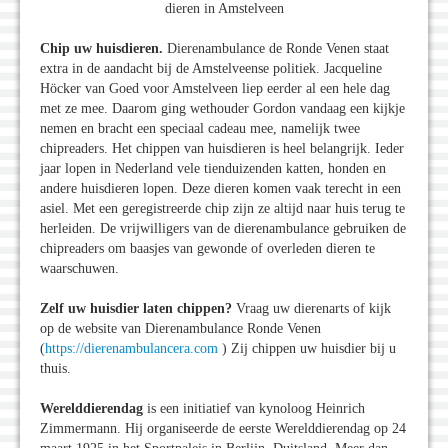
dieren in Amstelveen
Chip uw huisdieren.
Dierenambulance de Ronde Venen staat
extra in de aandacht bij de Amstelveense politiek. Jacqueline
Höcker van Goed voor Amstelveen liep eerder al een hele dag
met ze mee. Daarom ging wethouder Gordon vandaag een kijkje
nemen en bracht een speciaal cadeau mee, namelijk twee
chipreaders. Het chippen van huisdieren is heel belangrijk. Ieder
jaar lopen in Nederland vele tienduizenden katten, honden en
andere huisdieren lopen. Deze dieren komen vaak terecht in een
asiel. Met een geregistreerde chip zijn ze altijd naar huis terug te
herleiden. De vrijwilligers van de dierenambulance gebruiken de
chipreaders om baasjes van gewonde of overleden dieren te
waarschuwen.
Zelf uw huisdier laten chippen?
Vraag uw dierenarts of kijk
op de website van Dierenambulance Ronde Venen
(
https://dierenambulancera.com
) Zij chippen uw huisdier bij u
thuis.
Werelddierendag
is een initiatief van kynoloog Heinrich
Zimmermann. Hij organiseerde de eerste Werelddierendag op 24