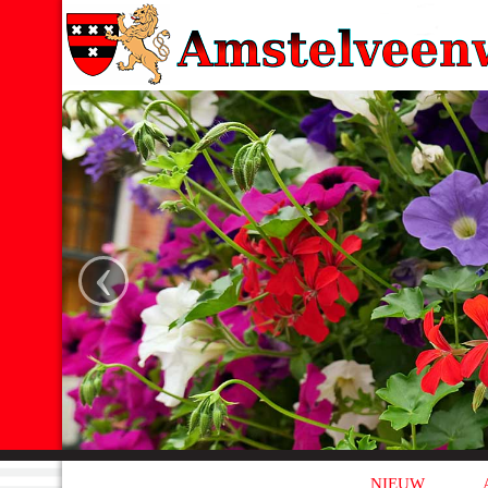
‹
NIEUW