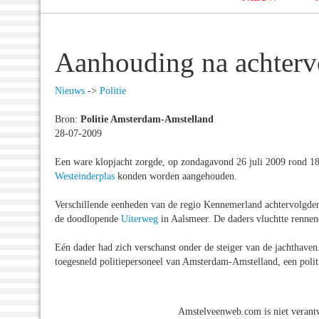
Aanhouding na achterv
Nieuws
->
Politie
Bron:
Politie Amsterdam-Amstelland
28-07-2009
Een ware klopjacht zorgde, op zondagavond 26 juli 2009 rond 18.
Westeinderplas
konden worden aangehouden.
Verschillende eenheden van de regio Kennemerland achtervolgde
de doodlopende
Uiterweg
in Aalsmeer. De daders vluchtte rennen
Eén dader had zich verschanst onder de steiger van de jachthave
toegesneld politiepersoneel van Amsterdam-Amstelland, een polit
Amstelveenweb.com is niet verantw