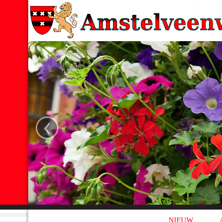
‹
NIEUW