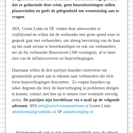
dat er gedurende deze crisis, geen huuruitzettingen zullen
plaatsvinden en geeft de gelegenheid om woontoeslag aan te
vragen.
AVA, Groen Links en SP, vinden deze antwoorden te
vrijblijvend en willen dat de wethouder met grote spoed weer in
gesprek gaat met verhuurders, om alsnog bevriezing van de huur
op het oude niveau te bewerkstelligen en ook om verhuurders,
net als bij verhuurder Bouwinvest (300 woningen), af te laten
zien van de inflatiecorrectie en huurverhogingen.
Daarnaast willen de drie partijen huurders motiveren om
gezamenlijk protest aan te tekenen naar verhuurders die tóch
forse huurverhogingen doorzetten. Ze roepen huurders op,
zeker degenen die door de huurverhoging in problemen dreigen
te komen, contact met hen op te nemen voor eventuele vervolg
acties.
De partijen zijn bereikbaar via e-mail op de volgende
adressen:
AVA
info@actiefvooramstelveen.nl
Groen Links
amstelveen@groenlinks.nl
SP
amstelveen@sp.nl
Amstelveenweb.com is niet verantwoordelijk voor de inhoud