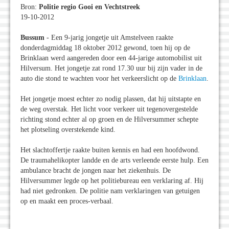
Bron:
Politie regio Gooi en Vechtstreek
19-10-2012
Bussum
- Een 9-jarig jongetje uit Amstelveen raakte
donderdagmiddag 18 oktober 2012 gewond, toen hij op de
Brinklaan werd aangereden door een 44-jarige automobilist uit
Hilversum. Het jongetje zat rond 17.30 uur bij zijn vader in de
auto die stond te wachten voor het verkeerslicht op de
Brinklaan
.
Het jongetje moest echter zo nodig plassen, dat hij uitstapte en
de weg overstak. Het licht voor verkeer uit tegenovergestelde
richting stond echter al op groen en de Hilversummer schepte
het plotseling overstekende kind.
Het slachtoffertje raakte buiten kennis en had een hoofdwond.
De traumahelikopter landde en de arts verleende eerste hulp. Een
ambulance bracht de jongen naar het ziekenhuis. De
Hilversummer legde op het politiebureau een verklaring af. Hij
had niet gedronken. De politie nam verklaringen van getuigen
op en maakt een proces-verbaal.