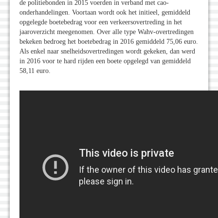
de politiebonden in 2015 voerden in verband met cao-
onderhandelingen. Voortaan wordt ook het initieel, gemiddeld
opgelegde boetebedrag voor een verkeersovertreding in het
jaaroverzicht meegenomen. Over alle type Wahv-overtredingen
bekeken bedroeg het boetebedrag in 2016 gemiddeld 75,06 euro.
Als enkel naar snelheidsovertredingen wordt gekeken, dan werd
in 2016 voor te hard rijden een boete opgelegd van gemiddeld
58,11 euro.