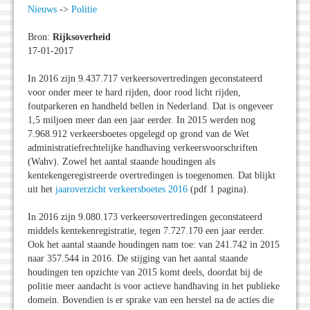
Nieuws
->
Politie
Bron:
Rijksoverheid
17-01-2017
In 2016 zijn 9.437.717 verkeersovertredingen geconstateerd
voor onder meer te hard rijden, door rood licht rijden,
foutparkeren en handheld bellen in Nederland. Dat is ongeveer
1,5 miljoen meer dan een jaar eerder. In 2015 werden nog
7.968.912 verkeersboetes opgelegd op grond van de Wet
administratiefrechtelijke handhaving verkeersvoorschriften
(Wahv). Zowel het aantal staande houdingen als
kentekengeregistreerde overtredingen is toegenomen. Dat blijkt
uit het
jaaroverzicht verkeersboetes 2016
(pdf 1 pagina).
In 2016 zijn 9.080.173 verkeersovertredingen geconstateerd
middels kentekenregistratie, tegen 7.727.170 een jaar eerder.
Ook het aantal staande houdingen nam toe: van 241.742 in 2015
naar 357.544 in 2016. De stijging van het aantal staande
houdingen ten opzichte van 2015 komt deels, doordat bij de
politie meer aandacht is voor actieve handhaving in het publieke
domein. Bovendien is er sprake van een herstel na de acties die