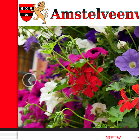
‹
NIEUW