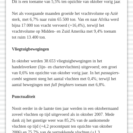
Dit is een toename van 5,5% ten opzichte van oktober vorig jaar.
Net als voorgaande maanden groeide het vrachtvolume op Azië
sterk, met 6,7% naar ruim 65.500 ton. Van en naar Afrika werd
bijna 17.000 ton vracht vervoerd (+16,4%), terwijl het
vrachtvolume op Midden- en Zuid Amerika met 9,4% toenam
tot ruim 13.400 ton.
Vliegtuigbewegingen
In oktober werden 38.653 vliegtuigbewegingen in het
handelsverkeer (lijn- en chartervluchten) uitgevoerd; een groei
van 0,6% ten opzichte van oktober vorig jaar. In het
passagiers-
combi
segment steeg het aantal vluchten met 0,4%; terwijl het
aantal bewegingen met
full freighters
toenam met 6,8%.
Punctualiteit
Nooit eerder in de laatste tien jaar werden in een oktobermaand
zoveel vluchten op tijd uitgevoerd als in oktober 2007. Mede
dank zij het gunstige weer was 85,2% van de aankomende
vluchten op tijd (+4,2 procentpunt ten opzichte van oktober
2006) en 75,7% van de vertrekkende vluchten (+1,3