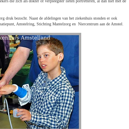
rs die zich als dokter of verpleegster lieten portretteren, al dan niet met de
erg druk bezocht. Naast de afdelingen van het ziekenhuis stonden er ook
cinatiepunt, Amstelring, Stichting Mantelzorg en Niercentrum aan de Amstel.