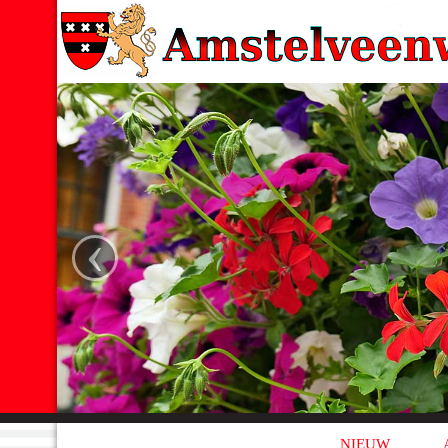
‹
NIEUW