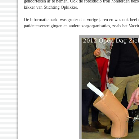
gehoortesten af te nemen. Ook de fotostudio trok honderden bezoeke
kikker van Stichting Opkikker.
De informatiemarkt was groter dan vorige jaren en was ook heel 
patiëntenverenigingen en andere zorgorganisaties, zoals het Vac