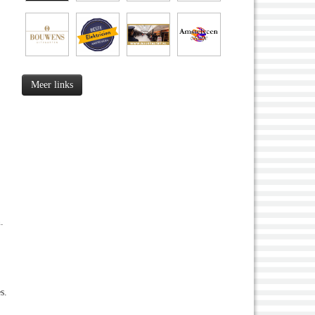
Meer links
.
s.