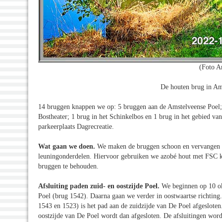
(Foto A
De houten brug in Am
14 bruggen knappen we op: 5 bruggen aan de Amstelveense Poel; 6
Bostheater; 1 brug in het Schinkelbos en 1 brug in het gebied va
parkeerplaats Dagrecreatie.
Wat gaan we doen.
We maken de bruggen schoon en vervangen 
leuningonderdelen. Hiervoor gebruiken we azobé hout met FSC k
bruggen te behouden.
Afsluiting paden zuid- en oostzijde Poel.
We beginnen op 10 ok
Poel (brug 1542). Daarna gaan we verder in oostwaartse richtin
1543 en 1523) is het pad aan de zuidzijde van De Poel afgeslote
oostzijde van De Poel wordt dan afgesloten. De afsluitingen word