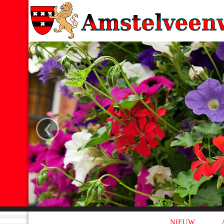
‹
NIEUW