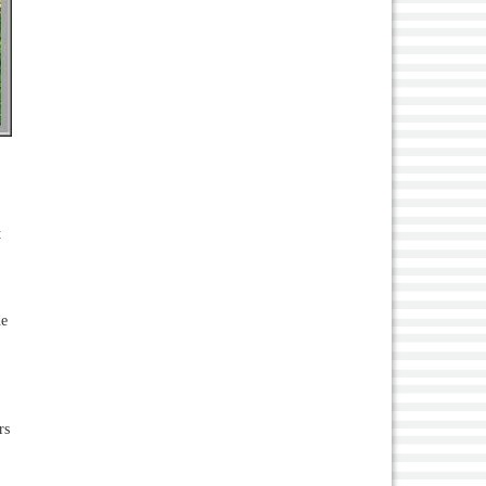
t
de
rs