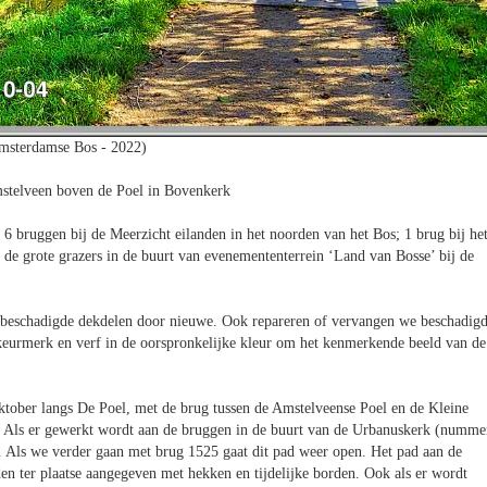
msterdamse Bos - 2022)
stelveen boven de Poel in Bovenkerk
 bruggen bij de Meerzicht eilanden in het noorden van het Bos; 1 brug bij he
n de grote grazers in de buurt van evenemententerrein ‘Land van Bosse’ bij de
beschadigde dekdelen door nieuwe. Ook repareren of vervangen we beschadig
eurmerk en verf in de oorspronkelijke kleur om het kenmerkende beeld van de
tober langs De Poel, met de brug tussen de Amstelveense Poel en de Kleine
g. Als er gewerkt wordt aan de bruggen in de buurt van de Urbanuskerk (numme
n. Als we verder gaan met brug 1525 gaat dit pad weer open. Het pad aan de
en ter plaatse aangegeven met hekken en tijdelijke borden. Ook als er wordt