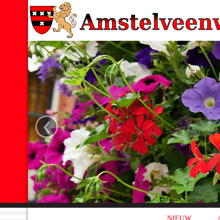
‹
NIEUW