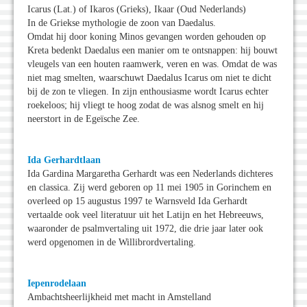
Icarus (Lat.) of Ikaros (Grieks), Ikaar (Oud Nederlands)
In de Griekse mythologie de zoon van Daedalus.
Omdat hij door koning Minos gevangen worden gehouden op
Kreta bedenkt Daedalus een manier om te ontsnappen: hij bouwt
vleugels van een houten raamwerk, veren en was. Omdat de was
niet mag smelten, waarschuwt Daedalus Icarus om niet te dicht
bij de zon te vliegen. In zijn enthousiasme wordt Icarus echter
roekeloos; hij vliegt te hoog zodat de was alsnog smelt en hij
neerstort in de Egeïsche Zee.
Ida Gerhardtlaan
Ida Gardina Margaretha Gerhardt was een Nederlands dichteres
en classica. Zij werd geboren op 11 mei 1905 in Gorinchem en
overleed op 15 augustus 1997 te Warnsveld Ida Gerhardt
vertaalde ook veel literatuur uit het Latijn en het Hebreeuws,
waaronder de psalmvertaling uit 1972, die drie jaar later ook
werd opgenomen in de Willibrordvertaling.
Iepenrodelaan
Ambachtsheerlijkheid met macht in Amstelland