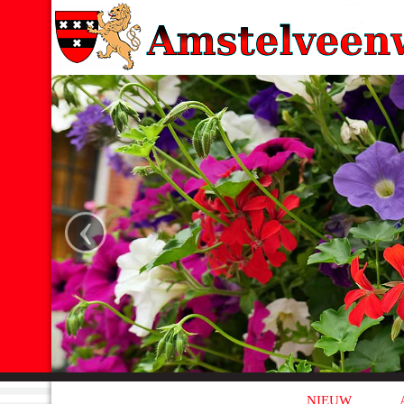
‹
NIEUW