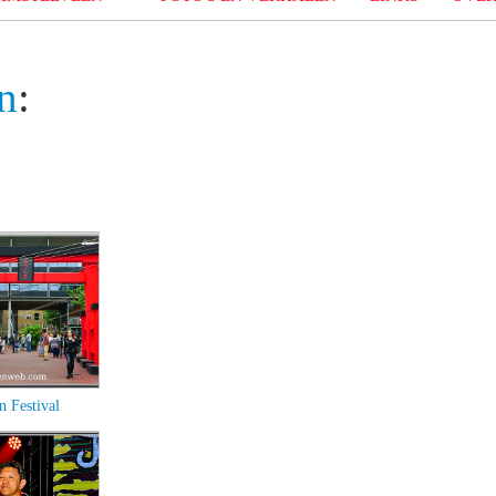
n
:
n Festival