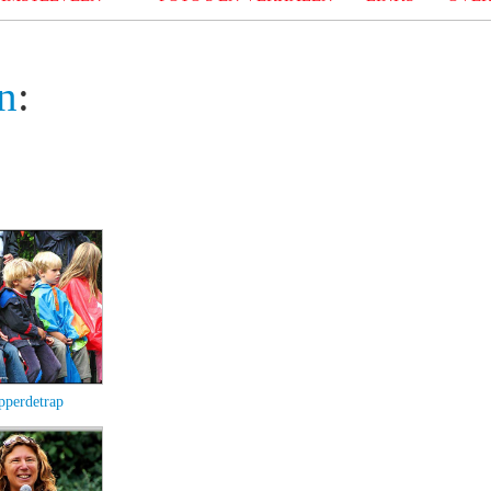
n
:
pperdetrap