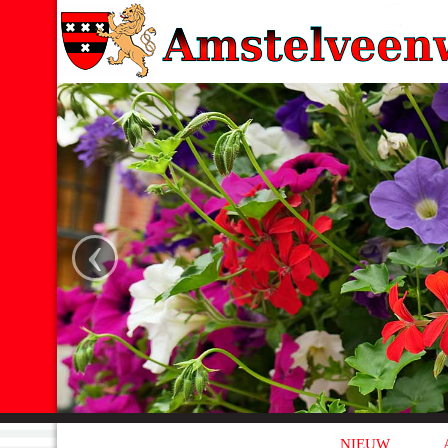
‹
NIEUW