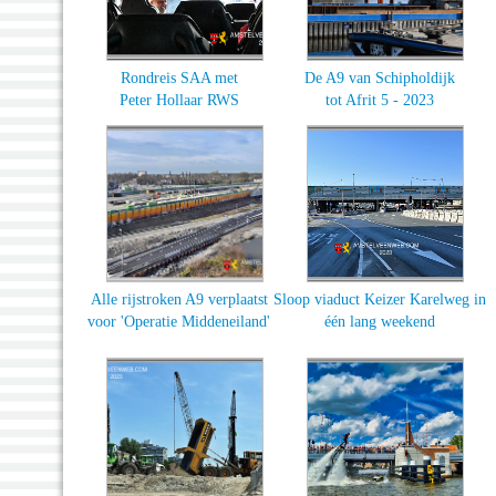
Rondreis SAA met
De A9 van Schipholdijk
Peter Hollaar RWS
tot Afrit 5 - 2023
Alle rijstroken A9 verplaatst
Sloop viaduct Keizer Karelweg in
voor 'Operatie Middeneiland'
één lang weekend