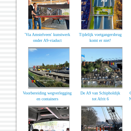
'Via Amstelveen' kunstwerk
Tijdelijk voetgangersbrug
onder A9-viaduct
komt er niet!
Voorbereiding wegverlegging
De A9 van Schipholdijk
en containers
tot Afrit 6
N