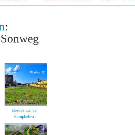
n
:
n Sonweg
Bezoek aan de
Pompkelder