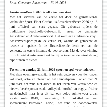
Bron: Gemeente Amstelveen - 13-06-2026
AmstelveenBeach 2026 is officieel van start
Met het serveren van de eerste bal door de geïnstalleerde
wethouder Sport, Floor Gordon, is AmstelveenBeach 2026 op 13
juni officieel van start gegaan. Dit gebeurde tijdens de
traditionele beachvolleybalwedstrijd tussen de gemeente
Amstelveen en AmstelveenSport. Het werd een zinderende strijd:
AmstelveenSport pakte de eerste set, waarna de gemeente de
tweede set opeiste. In de allesbeslissende derde set nam de
gemeente in eerste instantie de voorsprong. Met de overwinning
in zicht wist AmstelveenSport het tij te keren en de winst alsnog
nipt binnen te slepen.
Tot en met zondag 21 juni 2026 sport en spel voor iedereen
Met deze openingswedstrijd is het sein gegeven voor tien dagen
vol sport, actie en plezier op het Handelsplein. Tot en met 21
juni staat het zand niet alleen in het teken van vertrouwde en
nieuwe beachsporten zoals volleybal, korfbal en rugby, frisbee
en dodgeball maar is er dit jaar ook volop ruimte voor urban
sports zoals BMX, freerunning, 3x3 basketbal en een
spectaculaire klimtoren. Terwijl het zand op doordeweekse