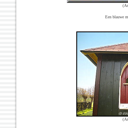
(A
Een blauwe ma
(A