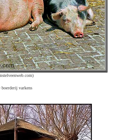
mstelveenweb.com)
 boerderij varkens