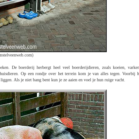
mstelveenweb.com)
en. De boerderij herbergt heel veel boerderijdieren, zoals koeien, varken
e huisdieren. Op een rondje over het terrein kom je van alles tegen. Voorbij h
iggen. Als je niet bang bent kun je ze aaien en voel je hun ruige vacht.