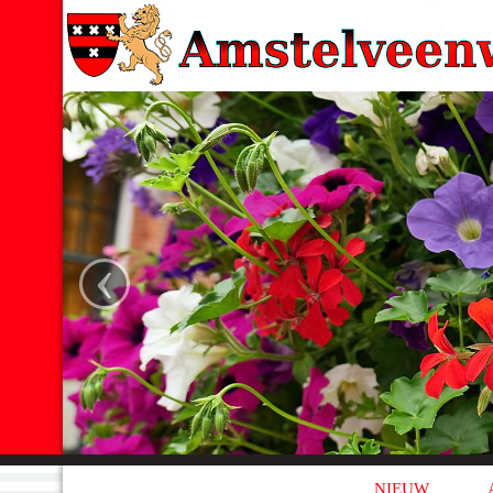
‹
NIEUW