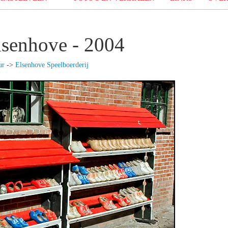
lsenhove - 2004
ur
->
Elsenhove Speelboerderij