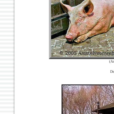
(A
De