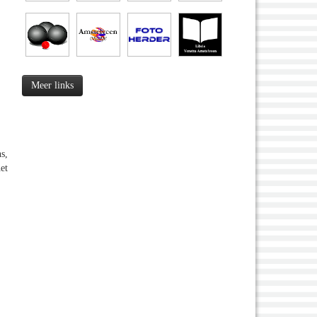
Meer links
s,
et