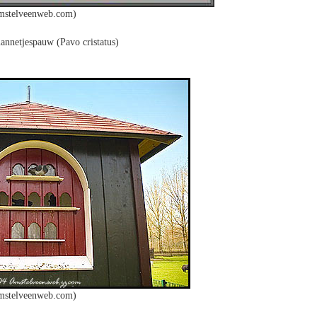
mstelveenweb.com)
nnetjespauw (Pavo cristatus)
mstelveenweb.com)