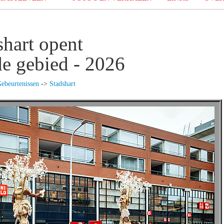
shart opent
e gebied - 2026
ebeurtenissen
->
Stadshart