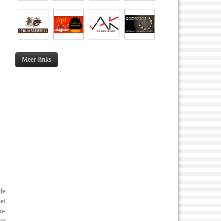
Meer links
de
et
o-
ve