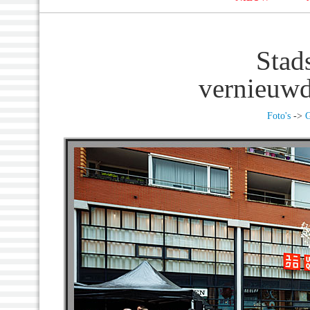
Stad
vernieuwd
Foto's
->
G