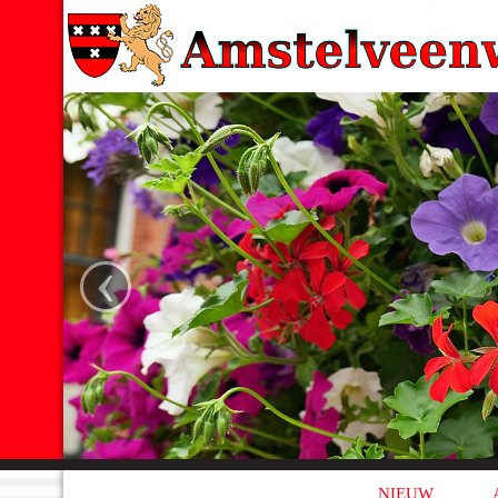
‹
NIEUW