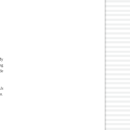
My
ng
de
ls
n.