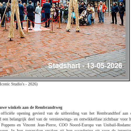
Iconic Studio's - 2026)
nieuwe winkels aan de Rembrandtweg
fficiële opening gevierd van de uitbreiding van het Rembrandthof aan 
een belangrijk deel van de vernieuwings- en ontwikkelfase zichtbaar voor h
o Poppens en Vincent Jean-Pierre, COO Noord-Europa van Unibail-Rodamc
lveen. In hun toespraken spraken zij hun waardering uit voor de intensie