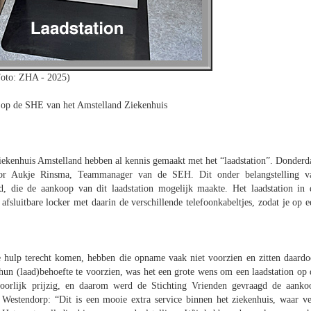
Foto: ZHA - 2025)
s op de SHE van het Amstelland Ziekenhuis
ekenhuis Amstelland hebben al kennis gemaakt met het “laadstation”. Donderd
oor Aukje Rinsma, Teammanager van de SEH. Dit onder belangstelling v
d, die de aankoop van dit laadstation mogelijk maakte. Het laadstation in 
fsluitbare locker met daarin de verschillende telefoonkabeltjes, zodat je op e
e hulp terecht komen, hebben die opname vaak niet voorzien en zitten daardo
hun (laad)behoefte te voorzien, was het een grote wens om een laadstation op 
ehoorlijk prijzig, en daarom werd de Stichting Vrienden gevraagd de aanko
 Westendorp: “Dit is een mooie extra service binnen het ziekenhuis, waar ve