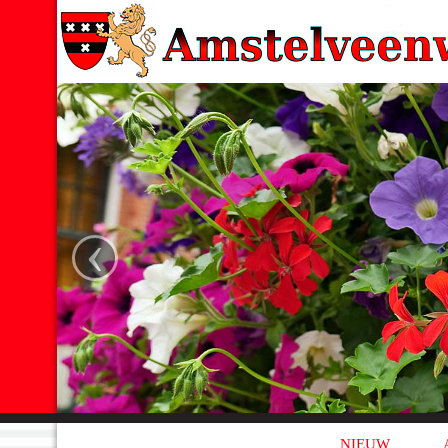
‹
NIEUW