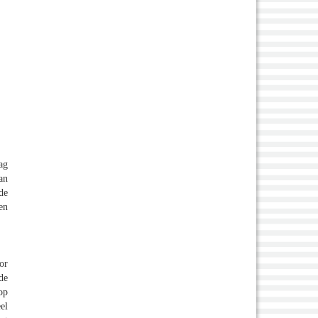
ag
an
de
en
or
de
op
el