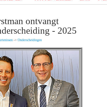
rstman ontvangt
nderscheiding - 2025
rtenissen
->
Onderscheidingen