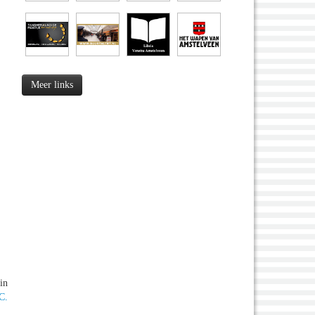
Meer links
in
C.