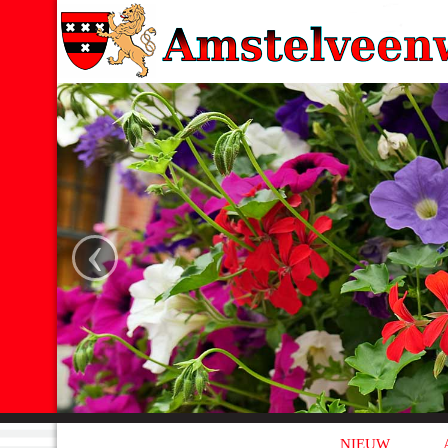
‹
NIEUW