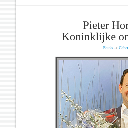
Pieter Ho
Koninklijke o
Foto's
->
Gebeu