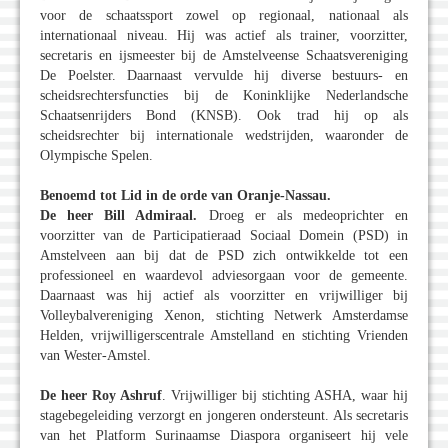
voor de schaatssport zowel op regionaal, nationaal als
internationaal niveau. Hij was actief als trainer, voorzitter,
secretaris en ijsmeester bij de Amstelveense Schaatsvereniging
De Poelster. Daarnaast vervulde hij diverse bestuurs- en
scheidsrechtersfuncties bij de Koninklijke Nederlandsche
Schaatsenrijders Bond (KNSB). Ook trad hij op als
scheidsrechter bij internationale wedstrijden, waaronder de
Olympische Spelen.
Benoemd tot Lid in de orde van Oranje-Nassau.
De heer Bill Admiraal.
Droeg er als medeoprichter en
voorzitter van de Participatieraad Sociaal Domein (PSD) in
Amstelveen aan bij dat de PSD zich ontwikkelde tot een
professioneel en waardevol adviesorgaan voor de gemeente.
Daarnaast was hij actief als voorzitter en vrijwilliger bij
Volleybalvereniging Xenon, stichting Netwerk Amsterdamse
Helden, vrijwilligerscentrale Amstelland en stichting Vrienden
van Wester-Amstel.
De heer Roy Ashruf
. Vrijwilliger bij stichting ASHA, waar hij
stagebegeleiding verzorgt en jongeren ondersteunt. Als secretaris
van het Platform Surinaamse Diaspora organiseert hij vele