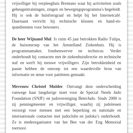
vrijwilliger bij verpleeghuis Brentano waar hij activiteiten zoals
geheugentrainingen, zingen en bewegingsprogramma's begeleidt.
Hij is ook de huisfotograaf en helpt bij het Internetcafé.
Daarnaast verricht hij technische klussen en hand-en-
spandiensten voor bewoners.
De heer Wijnand Mul
. Is ruim 45 jaar betrokken Radio Tulipa,
de huisomroep van het Amstelland Ziekenhuis. Hij is
programmamaker, fondsenwerver en technicus. Verder
onderhoudt hij contacten met de ziekenhuisdirectie en technische
staf en werft hij nieuwe vrijwilligers. Zijn betrokkenheid en
passie hebben de omroep tot een waardevolle bron van
informatie en steun voor patiënten gemaakt.
Mevrouw Christel Mulder
. Ontvangt deze onderscheiding
vanwege haar langdurige inzet voor de Special Needs Judo
Foundation (SNJF) en judovereniging BeterJudo. Sinds 2000 is
zij penningmeester en vrijwilliger, waarbij zij judolessen
verzorgt voor mensen met een beperking en nationale en
internationale contacten met judoclubs en judoka’s onderhoudt.
Ze is medeorganisator van het Ben van der Eng Memorial
toernooi.