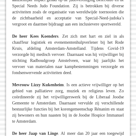
Special Needs Judo Foundation. Zij is betrokken bij diverse
activiteiten zoals de organisatie van wereldwijde toernooien die
de zichtbaarheid en acceptatie van Special-Need-judoka’s
vergroot en daarmee bijdraagt aan een inclusievere sportwereld.
De heer Kees Koenders
. Zet zich met hart en ziel in als
chauffeur logistiek en evenementenhulpverlener bij het Rode
Kruis, afdeling Amsterdam-Amstelland. Tijdens Covid-19
verzorgde hij medisch vervoer. Daarnaast was hij vrijwilliger bij
stichting Radboudgroep Amstelveen, waar hij jaarlijks het
vervoer van materialen naar kampbestemmingen verzorgde en
fondsenwervende activiteiten deed.
Mevrouw Lizzy Kukenheim
. Is een actieve vrijwilliger op het
gebied van palliatieve zorg, muziek en religieus leven. Zo
coördineerde zij het vrijwilligerswerk bij de Liberaal Joodse
Gemeente te Amsterdam. Daarnaast vervulde zij verschillende
bestuurlijke functies bij het korengemeenschap Rénanim en staat
zij bewoners en hun naasten bij in de Joodse Hospice Immanuel
te Amsterdam.
De heer Jaap van Linge
. Al meer dan 20 jaar een toegewijd