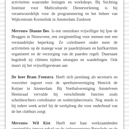
activiteiten waaronder lezingen en workshops. Bij Stichting
Instituut voor Multiculturele Dienstverlening is hij
verantwoordelijk voor de programmering en het beheer van
Wijkcentrum Kormelink in Amsterdam Zuidoost.
Mevrouw Dianne Bos
. Is een onmisbare vrijwilliger bij Ipse de
Bruggen in Nieuwveen, een zorginstelling voor mensen met een
verstandelijke beperking. Ze coördineert onder meer de
activiteiten op de manege waar ze paardrijlessen en huifkarritten
organiseert en de verzorging van de paarden regelt. Daarnaast
begeleidt zij cliënten tijdens uitstapjes en wandelingen. Ook
stuurt zij het vrijwilligersteam aan.
De heer Bram Feenstra
. Heeft zich jarenlang als secretaris en
voorzitter ingezet voor de speeltuinvereniging Henrick de
Keijser in Amsterdam. Bij Voetbalvereniging Amstelveen
Heemraad vervulde hij verschillende functies zoals
scheidsrechters coördinator en wedstrijdsecretaris. Nog steeds is
hij iedere week actief bij de werkploeg die voor onderhoud van
de het clubhuis zorgt.
Mevrouw Wil Kist
. Heeft met haar werkzaamheden
aanzienlijke impact gehad op de judovereniging BeterJudo en de