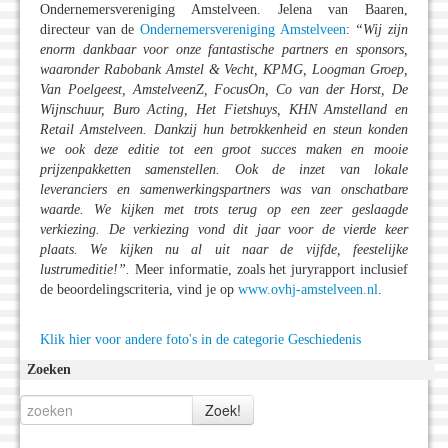
Ondernemersvereniging Amstelveen. Jelena van Baaren,
directeur van de
Ondernemersvereniging Amstelveen
:
“Wij zijn
enorm dankbaar voor onze fantastische partners en sponsors,
waaronder Rabobank Amstel & Vecht, KPMG, Loogman Groep,
Van Poelgeest, AmstelveenZ, FocusOn, Co van der Horst, De
Wijnschuur, Buro Acting, Het Fietshuys, KHN Amstelland en
Retail Amstelveen. Dankzij hun betrokkenheid en steun konden
we ook deze editie tot een groot succes maken en mooie
prijzenpakketten samenstellen. Ook de inzet van lokale
leveranciers en samenwerkingspartners was van onschatbare
waarde. We kijken met trots terug op een zeer geslaagde
verkiezing. De verkiezing vond dit jaar voor de vierde keer
plaats. We kijken nu al uit naar de vijfde, feestelijke
lustrumeditie!”.
Meer informatie, zoals het juryrapport inclusief
de beoordelingscriteria, vind je op
www.ovhj-amstelveen.nl
.
Klik hier voor andere foto's in de categorie Geschiedenis
Zoeken