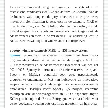
Tijdens de voorverkiezing in november presenteerden 18
fantastische kandidaten zich live aan de jury. De kwaliteit van de
deelnemers was hoog en de jury moest een moeilijke keuze
maken om vier finalisten te selecteren in de categorie MKB en
drie in de categorie De Belofte. Met de toevoeging van de
publieksprijzen voor retail- en horecabedrijven kregen ook de
Amstelveners een stem in de verkiezing. De verkiezing leeft in
Amstelveen, zowel bij de inwoners als het bedrijfsleven.
Spoony winnaar categorie MKB tot 250 medewerkers.
Spoony
, pionier en marktleider in gezond eetplezier voor
opgroeiende kinderen, is de winnaar in de categorie MKB tot
250 medewerkers én de Amstelveense Ondernemer van het Jaar
2024-2025. Spoony is ontstaan uit de fusie van twee bedrijven,
Spoony en Madaga, opgericht door twee gepassioneerde
vrouwelijke ondernemers. Met hun liefdevolle en innovatieve
aanpak helpen zij jonge kinderen gezonde smaakvoorkeuren te
ontwikkelen. Jaarlijks levert Spoony 2,5 miljoen voedzame
maaltijden aan kinderopvangcentra en BSO’s. Oprichter Ingrid
Keller groeide op in de Franse Bourgogne, waar haar liefde voor
verse, voedzame voeding ontstond in de moestuin van haar oma.