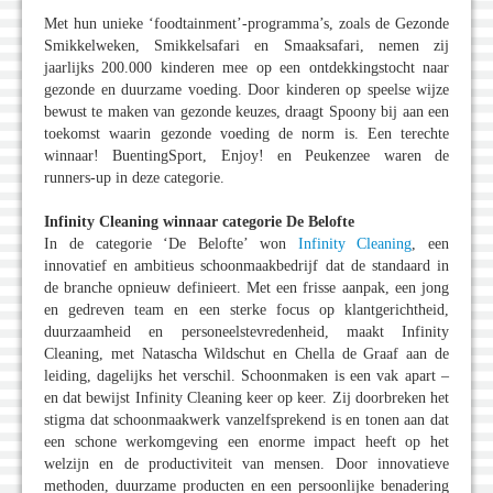
Met hun unieke ‘foodtainment’-programma’s, zoals de Gezonde
Smikkelweken, Smikkelsafari en Smaaksafari, nemen zij
jaarlijks 200.000 kinderen mee op een ontdekkingstocht naar
gezonde en duurzame voeding. Door kinderen op speelse wijze
bewust te maken van gezonde keuzes, draagt Spoony bij aan een
toekomst waarin gezonde voeding de norm is. Een terechte
winnaar! BuentingSport, Enjoy! en Peukenzee waren de
runners-up in deze categorie.
Infinity Cleaning winnaar categorie De Belofte
In de categorie ‘De Belofte’ won
Infinity Cleaning
, een
innovatief en ambitieus schoonmaakbedrijf dat de standaard in
de branche opnieuw definieert. Met een frisse aanpak, een jong
en gedreven team en een sterke focus op klantgerichtheid,
duurzaamheid en personeelstevredenheid, maakt Infinity
Cleaning, met Natascha Wildschut en Chella de Graaf aan de
leiding, dagelijks het verschil. Schoonmaken is een vak apart –
en dat bewijst Infinity Cleaning keer op keer. Zij doorbreken het
stigma dat schoonmaakwerk vanzelfsprekend is en tonen aan dat
een schone werkomgeving een enorme impact heeft op het
welzijn en de productiviteit van mensen. Door innovatieve
methoden, duurzame producten en een persoonlijke benadering