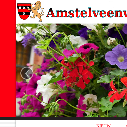
‹
NIEUW