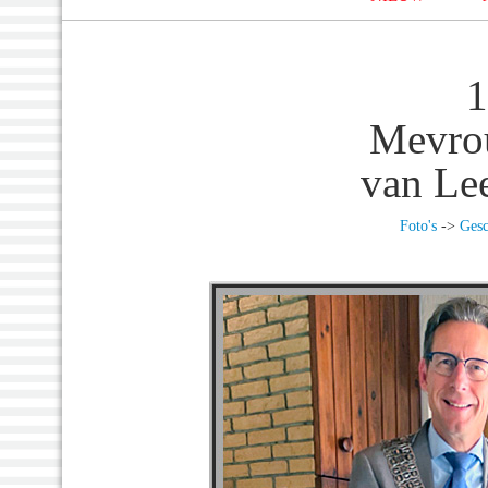
1
Mevrou
van Le
Foto's
->
Gesc