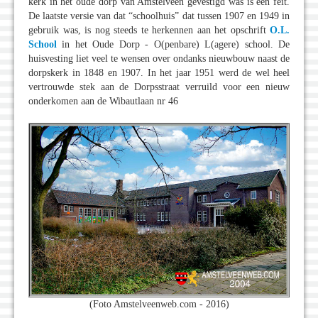
kerk in het oude dorp van Amstelveen gevestigd was is een feit.
De laatste versie van dat “schoolhuis” dat tussen 1907 en 1949 in
gebruik was, is nog steeds te herkennen aan het opschrift
O.L.
School
in het Oude Dorp - O(penbare) L(agere) school. De
huisvesting liet veel te wensen over ondanks nieuwbouw naast de
dorpskerk in 1848 en 1907. In het jaar 1951 werd de wel heel
vertrouwde stek aan de Dorpsstraat verruild voor een nieuw
onderkomen aan de Wibautlaan nr 46
(Foto Amstelveenweb.com - 2016)