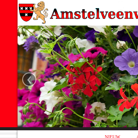
‹
NIEUW