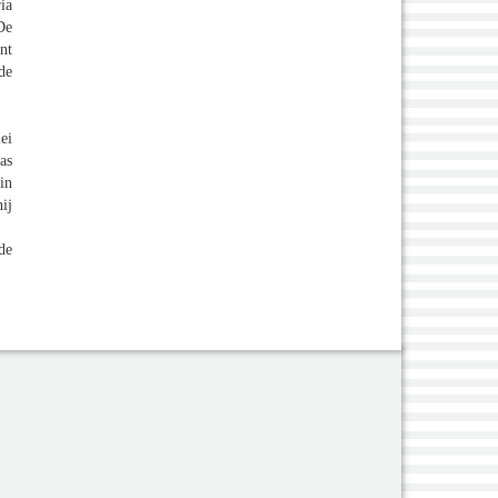
ia
De
nt
de
ei
as
in
ij
de