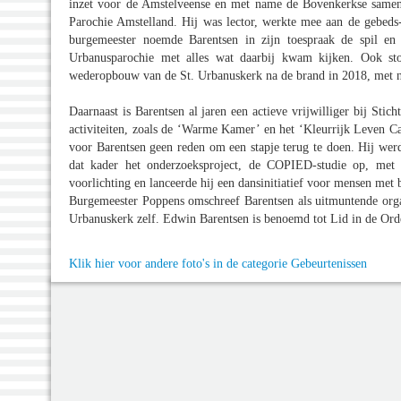
inzet voor de Amstelveense en met name de Bovenkerkse samenl
Parochie Amstelland. Hij was lector, werkte mee aan de gebed
burgemeester noemde Barentsen in zijn toespraak de spil en
Urbanusparochie met alles wat daarbij kwam kijken. Ook ston
wederopbouw van de St. Urbanuskerk na de brand in 2018, met n
Daarnaast is Barentsen al jaren een actieve vrijwilliger bij Sti
activiteiten, zoals de ‘Warme Kamer’ en het ‘Kleurrijk Leven C
voor Barentsen geen reden om een stapje terug te doen. Hij werd
dat kader het onderzoeksproject, de COPIED-studie op, met a
voorlichting en lanceerde hij een dansinitiatief voor mensen me
Burgemeester Poppens omschreef Barentsen als uitmuntende organ
Urbanuskerk zelf. Edwin Barentsen is benoemd tot Lid in de Or
Klik hier voor andere foto's in de categorie Gebeurtenissen