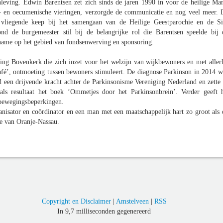
eving. Edwin Barentsen zet zich sinds de jaren 1990 in voor de heilige Mar
s- en oecumenische vieringen, verzorgde de communicatie en nog veel meer. 
 vliegende keep bij het samengaan van de Heilige Geestparochie en de Si
d de burgemeester stil bij de belangrijke rol die Barentsen speelde bij 
ame op het gebied van fondsenwerving en sponsoring.
chting Bovenkerk die zich inzet voor het welzijn van wijkbewoners en met allerl
afé’, ontmoeting tussen bewoners stimuleert. De diagnose Parkinson in 2014 w
 een drijvende kracht achter de Parkinsonisme Vereniging Nederland en zette 
ls resultaat het boek ‘Ommetjes door het Parkinsonbrein’. Verder geeft h
t bewegingsbeperkingen.
isator en coördinator en een man met een maatschappelijk hart zo groot als 
de van Oranje-Nassau.
Copyright en Disclaimer
|
Amstelveen
|
RSS
In 9,7 milliseconden gegenereerd