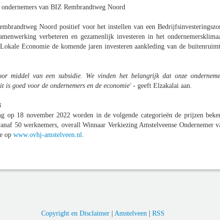
t ondernemers van BIZ Rembrandtweg Noord
brandtweg Noord positief voor het instellen van een Bedrijfsinvesteringszo
amenwerking verbeteren en gezamenlijk investeren in het ondernemersklimaa
 Lokale Economie de komende jaren investeren aankleding van de buitenruimt
door middel van een subsidie. We vinden het belangrijk dat onze onderneme
it is goed voor de ondernemers en de economie'
- geeft Elzakalai aan.
3
ing op 18 november 2022 worden in de volgende categorieën de prijzen beke
anaf 50 werknemers, overall Winnaar Verkiezing Amstelveense Ondernemer v
ie op
www.ovhj-amstelveen.nl
.
Copyright en Disclaimer
|
Amstelveen
|
RSS