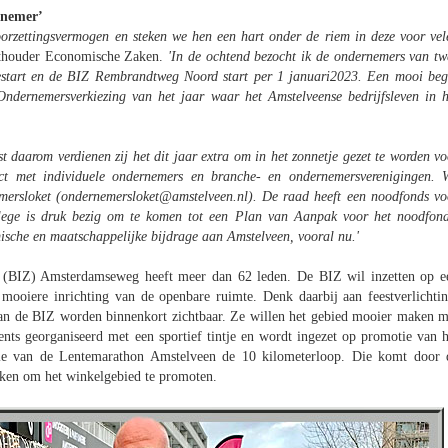
rnemer’
rzettingsvermogen en steken we hen een hart onder de riem in deze voor vel
thouder Economische Zaken.
'In de ochtend bezocht ik de ondernemers van tw
gestart en de BIZ Rembrandtweg Noord start per 1 januari2023. Een mooi beg
ndernemersverkiezing van het jaar waar het Amstelveense bedrijfsleven in h
t daarom verdienen zij het dit jaar extra om in het zonnetje gezet te worden vo
tact met individuele ondernemers en branche- en ondernemersverenigingen. 
mersloket (ondernemersloket@amstelveen.nl). De raad heeft een noodfonds vo
llege is druk bezig om te komen tot een Plan van Aanpak voor het noodfond
che en maatschappelijke bijdrage aan Amstelveen, vooral nu.'
e (BIZ) Amsterdamseweg heeft meer dan 62 leden. De BIZ wil inzetten op e
 mooiere inrichting van de openbare ruimte. Denk daarbij aan feestverlichtin
 van de BIZ worden binnenkort zichtbaar. Ze willen het gebied mooier maken m
nts georganiseerd met een sportief tintje en wordt ingezet op promotie van h
ie van de Lentemarathon Amstelveen de 10 kilometerloop. Die komt door 
ken om het winkelgebied te promoten.