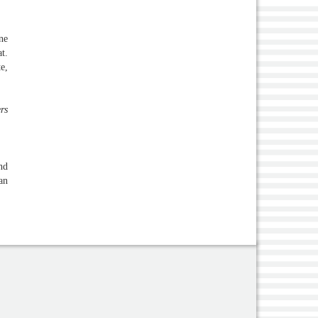
ne
t.
e,
rs
nd
an