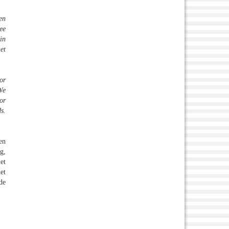
en
ee
in
et
or
We
or
s.
en
g,
et
et
de