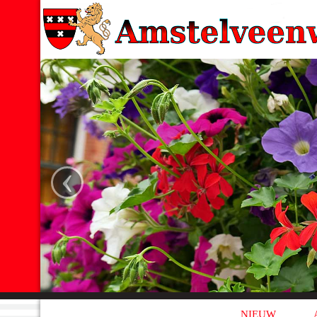
‹
NIEUW