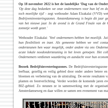
Op 18 november 2022 is het de landelijke ‘Dag van de Onde
'Op deze dag bedanken we onze ondernemers voor hun lef en doo
toch moeilijke tijd'
- zegt wethouder Adam Elzakalai (VVD) we
Bedrijveninvesteringszones. Amsterdamseweg is begin dit jaar 
van het nieuwe jaar. In de avond is de Grand Finale van de O
zonnetje wordt gezet.'
Wethouder Elzakalai:
'Veel ondernemers hebben het moeilijk. Juis
hun flexibiliteit en inzet. Als gemeente hebben we veel con
ondersteunen hen waar mogelijk, onder andere via ons Onderne
acute lokale noodondersteuning in het leven geroepen. Het co
Ondernemers verdienen waardering en aandacht voor hun economis
Bezoek Bedrijfsinvesteringszones.
De Bedrijfsinvesteringszon
leefbaar, gezellig en veilig gebied door onder andere betere en
bloemen en verbetering van de uitstraling. De eerste resultaten
planten en feestverlichting. Verder worden de komende jaren eve
BIZ-gebied. Zo steunen ze in samenwerking met de organisat
Amsterdamseweg en daar willen ze samen een evenement van ma