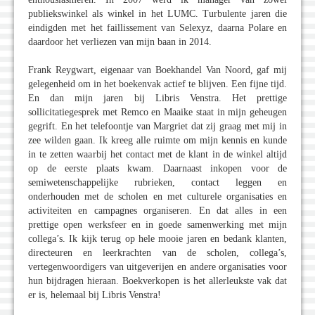
publiekswinkel als winkel in het LUMC. Turbulente jaren die
eindigden met het faillissement van Selexyz, daarna Polare en
daardoor het verliezen van mijn baan in 2014.
Frank Reygwart, eigenaar van Boekhandel Van Noord, gaf mij
gelegenheid om in het boekenvak actief te blijven. Een fijne tijd.
En dan mijn jaren bij Libris Venstra. Het prettige
sollicitatiegesprek met Remco en Maaike staat in mijn geheugen
gegrift. En het telefoontje van Margriet dat zij graag met mij in
zee wilden gaan. Ik kreeg alle ruimte om mijn kennis en kunde
in te zetten waarbij het contact met de klant in de winkel altijd
op de eerste plaats kwam. Daarnaast inkopen voor de
semiwetenschappelijke rubrieken, contact leggen en
onderhouden met de scholen en met culturele organisaties en
activiteiten en campagnes organiseren. En dat alles in een
prettige open werksfeer en in goede samenwerking met mijn
collega’s. Ik kijk terug op hele mooie jaren en bedank klanten,
directeuren en leerkrachten van de scholen, collega’s,
vertegenwoordigers van uitgeverijen en andere organisaties voor
hun bijdragen hieraan. Boekverkopen is het allerleukste vak dat
er is, helemaal bij Libris Venstra!