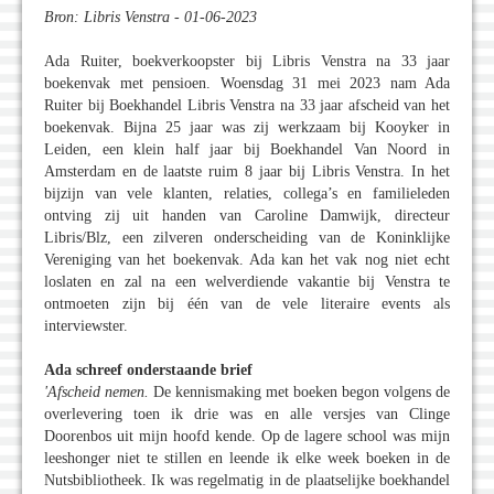
Bron: Libris Venstra - 01-06-2023
Ada Ruiter, boekverkoopster bij Libris Venstra na 33 jaar
boekenvak met pensioen. Woensdag 31 mei 2023 nam Ada
Ruiter bij Boekhandel Libris Venstra na 33 jaar afscheid van het
boekenvak. Bijna 25 jaar was zij werkzaam bij Kooyker in
Leiden, een klein half jaar bij Boekhandel Van Noord in
Amsterdam en de laatste ruim 8 jaar bij Libris Venstra. In het
bijzijn van vele klanten, relaties, collega’s en familieleden
ontving zij uit handen van Caroline Damwijk, directeur
Libris/Blz, een zilveren onderscheiding van de Koninklijke
Vereniging van het boekenvak. Ada kan het vak nog niet echt
loslaten en zal na een welverdiende vakantie bij Venstra te
ontmoeten zijn bij één van de vele literaire events als
interviewster.
Ada schreef onderstaande brief
'Afscheid nemen.
De kennismaking met boeken begon volgens de
overlevering toen ik drie was en alle versjes van Clinge
Doorenbos uit mijn hoofd kende. Op de lagere school was mijn
leeshonger niet te stillen en leende ik elke week boeken in de
Nutsbibliotheek. Ik was regelmatig in de plaatselijke boekhandel