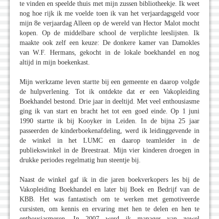
te vinden en speelde thuis met mijn zussen bibliotheekje. Ik weet
nog hoe rijk ik me voelde toen ik van het verjaardagsgeld voor
mijn 8e verjaardag Alleen op de wereld van Hector Malot mocht
kopen. Op de middelbare school de verplichte leeslijsten. Ik
maakte ook zelf een keuze: De donkere kamer van Damokles
van W.F. Hermans, gekocht in de lokale boekhandel en nog
altijd in mijn boekenkast.
Mijn werkzame leven startte bij een gemeente en daarop volgde
de hulpverlening. Tot ik ontdekte dat er een Vakopleiding
Boekhandel bestond. Drie jaar in deeltijd. Met veel enthousiasme
ging ik van start en bracht het tot een goed einde. Op 1 juni
1990 startte ik bij Kooyker in Leiden. In de bijna 25 jaar
passeerden de kinderboekenafdeling, werd ik leidinggevende in
de winkel in het LUMC en daarop teamleider in de
publiekswinkel in de Breestraat. Mijn vier kinderen droegen in
drukke periodes regelmatig hun steentje bij.
Naast de winkel gaf ik in die jaren boekverkopers les bij de
Vakopleiding Boekhandel en later bij Boek en Bedrijf van de
KBB. Het was fantastisch om te werken met gemotiveerde
cursisten, om kennis en ervaring met hen te delen en hen te
enthousiasmeren. In 2007 werd ik manager van zowel