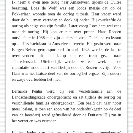
Ik neem u even mee terug naar Amstelveen tijdens de Duitse
bezetting. Loes de Wolf was een Joods meisje dat op de
Fokkerlaan woonde toen de oorlog uitbrak. Haar vader werd
door de buurman verraden en dook hij onder. Hij overleefde de
oorlog als enige van zijn familie. Later vroeg Loes hem wel eens
naar de oorlog. Hij kon er niet over praten. Hans Roosen
ontvluchtte in 1938 met zijn ouders en zusje Duitsland en kwam
op de IJsselsteinlaan in Amstelveen terecht. Het gezin werd naar
Bergen-Belsen getransporteerd. In april 1945 werden de laatste
overlevenden uit het kamp op een trein gezet naar
Theresienstadt. Uiteindelijk werden ze een week na de
capitulatie in de buurt van Berlijn door de Russen bevrijd. Voor
Hans was het laatste deel van de oorlog het ergste. Zijn ouders
en zusje overleefden het niet.
Bernarda Penha werd bij een verzetsfamilie aan de
Landscheidingskade ondergebracht en zat tijdens de oorlog bij
verschillende families ondergedoken. Een beeld dat haar nooit
meer loslaat, is toen een zoon van het onderduikgezin op de deel
van de boerderij werd gefusilleerd door de Duitsers. Hij zat in
het verzet en was verraden.
In het kader van het project 'Nooit meer teruggekomen'