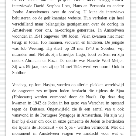
interviewde David Serphos Loes, Hans en Bernarda en andere
Joodse Amstelveners over de oorlog. U kunt de interviews
beluisteren op de gelijknamige website. Hun verhalen zijn heel
verschillend maar belangrijke getuigenissen over de oorlog in
Amstelveen voor ons, na-oorlogse generaties. In Amstelveen
woonden in 1941 ongeveer 400 Joden. Velen kwamen niet meer
terug: in totaal 166 mannen, vrouwen en kinderen. De jongste
was Job Weening. Hij stierf op 28 mei 1943 in Sobibor, vijf
maanden oud. Net als zijn broertjes Hugo, Joost en Sem en zijn
ouders Abraham en Roza. De oudste was Nanette Wolf-Meijer.
Zij was 89 jaar, toen zij op 14 mei 1943 werd vermoord. Ook in
Sobibor.
Vandaag, op Jom Hasjoa, worden op allerlei plekken wereldwijd
de ongeveer zes miljoen Joden herdacht die tijdens de Sjoa
(Holocaust) werden vermoord door de Nazi's. Op deze dag
kwamen in 1943 de Joden in het getto van Warschau in opstand
tegen de Duitsers. Ongetwijfeld zie ik een aantal van u ook
vanavond in de Portugese Synagoge in Amsterdam. Nu zijn wij
hier bij elkaar om ook in onze gemeente de Joden te herdenken
die tijdens de Holocaust - de Sjoa - werden vermoord. Met dit
monument in Amstelveen vragen we aandacht voor wat er