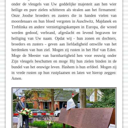
onder de vleugels van Uw goddelijke majesteit aan hen wier
heilige en pure zielen schitteren als stralen aan het firmament:
Onze Joodse broeders en zusters die in handen vielen van
moordenaars en hun bloed vergoten in Auschwitz, Majdanek en
Treblinka en andere vernietigingskampen in Europa, die wreed
werden gedood, verbrand, afgeslacht en levend begraven ter
heiliging van Uw naam. Opdat wij - hun zonen en dochters,
broeders en zusters - geven aan liefdadigheid omwille van het
herdenken van hun ziel. Mogen zij rusten in het Hof van Eden.
Moge de Meester van barmhartigheid hen voor eeuwig onder
Zijn vleugels beschutten en moge Hij hun zielen binden in de
bundel van het eeuwige leven. Hashem is hun erfdeel. Mogen zij
in vrede rusten op hun rustplaatsen en laten we hierop zeggen:
Amen.