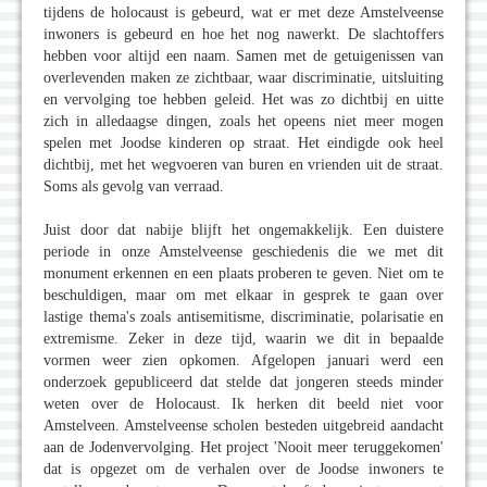
tijdens de holocaust is gebeurd, wat er met deze Amstelveense
inwoners is gebeurd en hoe het nog nawerkt. De slachtoffers
hebben voor altijd een naam. Samen met de getuigenissen van
overlevenden maken ze zichtbaar, waar discriminatie, uitsluiting
en vervolging toe hebben geleid. Het was zo dichtbij en uitte
zich in alledaagse dingen, zoals het opeens niet meer mogen
spelen met Joodse kinderen op straat. Het eindigde ook heel
dichtbij, met het wegvoeren van buren en vrienden uit de straat.
Soms als gevolg van verraad.
Juist door dat nabije blijft het ongemakkelijk. Een duistere
periode in onze Amstelveense geschiedenis die we met dit
monument erkennen en een plaats proberen te geven. Niet om te
beschuldigen, maar om met elkaar in gesprek te gaan over
lastige thema's zoals antisemitisme, discriminatie, polarisatie en
extremisme. Zeker in deze tijd, waarin we dit in bepaalde
vormen weer zien opkomen. Afgelopen januari werd een
onderzoek gepubliceerd dat stelde dat jongeren steeds minder
weten over de Holocaust. Ik herken dit beeld niet voor
Amstelveen. Amstelveense scholen besteden uitgebreid aandacht
aan de Jodenvervolging. Het project 'Nooit meer teruggekomen'
dat is opgezet om de verhalen over de Joodse inwoners te