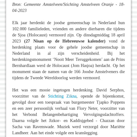
Bron: Gemeente Amstelveen/Stichting Amstelveen Oranje - 18-
04-2023
Elk jaar herdenkt de joodse gemeenschap in Nederland hun
102.000 familieleden, vrienden en andere dierbaren die tijdens
de Sjoa (Holocaust) vermoord zijn. Op dinsdagmiddag 18 april
2023
(27 Nisan op de Hebreeuwse kalender)
vond de
herdenking plaats voor de gehele joodse gemeenschap in
Nederland in al zijn verscheidenheid. Bij het
herdenkingsmonument ‘Nooit Meer Teruggekomen’ aan de Prins
Bernhardlaan werd de Holocaust (Jom Hasjoa) herdacht. Op het
monument staan de namen van de 166 Joodse Amstelveners die
tijdens de Tweede Wereldoorlog werden vermoord.
Het was een mooie ingetogen herdenking. David Serphos,
voorzitter van de
Stichting Zikna
, opende de bijeenkomst,
gevolgd door een toespraak van burgemeester Tjapko Poppens
en een zeer persoonlijk verhaal van Flory Neter, voorzitter van
het Verbond Belangenbehartiging Vervolgingsslachtoffers.
Daarna volgde het Jizkor- en Kaddisjgebed - Chazzan door
Sacha van Ravenswade. Muziek werd verzorgd door Mariëtte
Landheer. Aan het einde volgde een kranslegging.