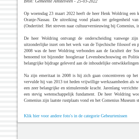
Bron: Gemeente Amstelveen - 25-03-2022
Op woensdag 23 maart 2022 heeft de heer Henk Woldring een ko
Oranje-Nassau. De uitreiking vond plaats ter gelegenheid va
(Ondertitel: Het streven naar cultuurvernieuwing bij Comenius, in
De heer Woldring ontvangt de onderscheiding vanwege zijn 
uitzonderlijke inzet om het werk van de Tsjechische filosoof e
2008 was de heer Woldring verbonden aan de faculteit der Soc
benoemd tot bijzonder hoogleraar Levensbeschouwing en Politieke
belangrijke bijdrage geleverd aan de inhoudelijke ontwikkelingen
Na zijn emeritaat in 2008 is hij zich gaan concentreren op h
vervulde hij van 2013 tot heden vrijwillige werkzaamheden als w
een zeer belangrijke en stimulerende kracht. Jarenlang verricht
een stevig wetenschappelijk fundament. De heer Woldring woo
Comenius zijn laatste rustplaats vond en het Comenius Museum st
Klik hier voor andere foto's in de categorie Gebeurtenissen