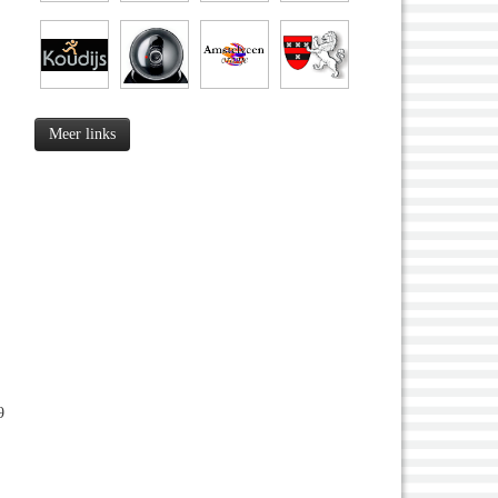
Meer links
9