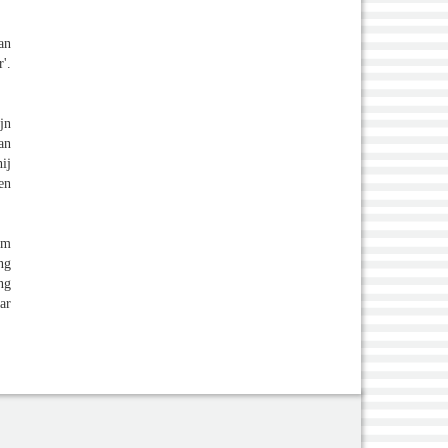
an
'.
jn
an
ij
en
um
ng
ng
ar