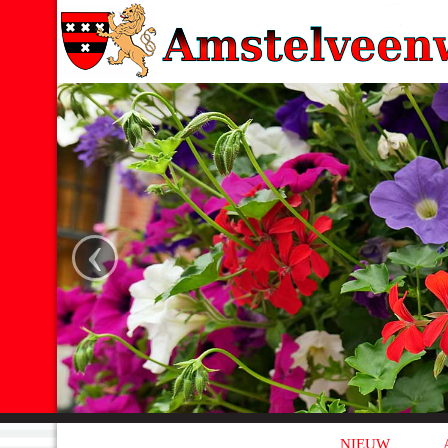
‹
NIEUW