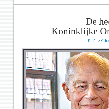
De he
Koninklijke O
Foto's
->
Gebeu