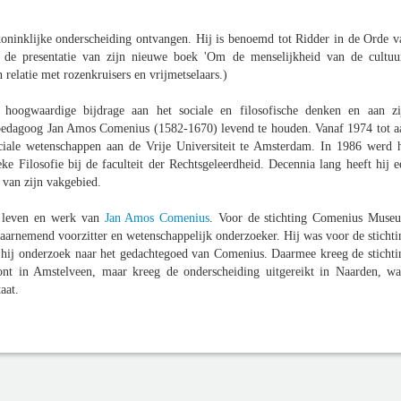
ninklijke onderscheiding ontvangen. Hij is benoemd tot Ridder in de Orde v
n de presentatie van zijn nieuwe boek 'Om de menselijkheid van de cultuur
 relatie met rozenkruisers en vrijmetselaars.)
hoogwaardige bijdrage aan het sociale en filosofische denken en aan zi
n pedagoog Jan Amos Comenius (1582-1670) levend te houden. Vanaf 1974 tot a
iale wetenschappen aan de Vrije Universiteit te Amsterdam. In 1986 werd h
 Filosofie bij de faculteit der Rechtsgeleerdheid. Decennia lang heeft hij e
 van zijn vakgebied.
et leven en werk van
Jan Amos Comenius
. Voor de stichting Comenius Muse
aarnemend voorzitter en wetenschappelijk onderzoeker. Hij was voor de stichti
te hij onderzoek naar het gedachtegoed van Comenius. Daarmee kreeg de stichti
nt in Amstelveen, maar kreeg de onderscheiding uitgereikt in Naarden, wa
aat.