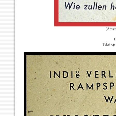
(Amste
H
Tekst op 