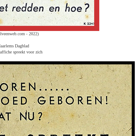
lveenweb.com - 2022)
aarlems Dagblad
affiche spreekt voor zich