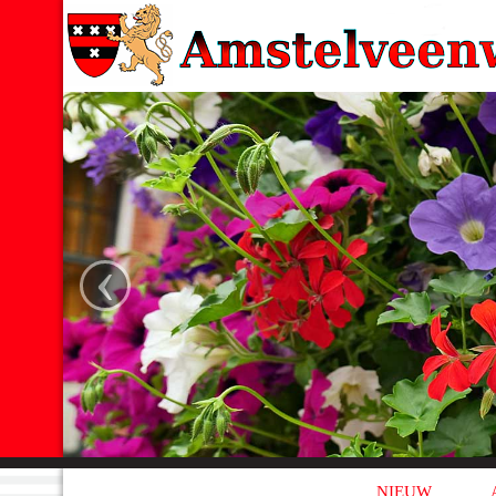
‹
NIEUW