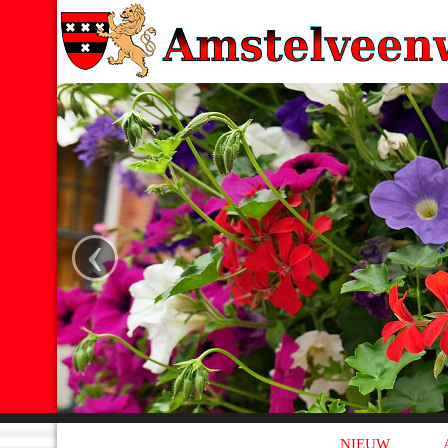
‹
NIEUW