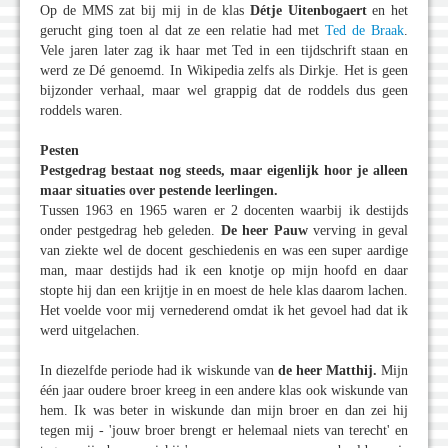
Op de MMS zat bij mij in de klas
Détje Uitenbogaert
en het
gerucht ging toen al dat ze een relatie had met
Ted de Braak
.
Vele jaren later zag ik haar met Ted in een tijdschrift staan en
werd ze Dé genoemd. In Wikipedia zelfs als Dirkje. Het is geen
bijzonder verhaal, maar wel grappig dat de roddels dus geen
roddels waren.
Pesten
Pestgedrag bestaat nog steeds, maar eigenlijk hoor je alleen
maar situaties over pestende leerlingen.
Tussen 1963 en 1965 waren er 2 docenten waarbij ik destijds
onder pestgedrag heb geleden.
De heer Pauw
verving in geval
van ziekte wel de docent geschiedenis en was een super aardige
man, maar destijds had ik een knotje op mijn hoofd en daar
stopte hij dan een krijtje in en moest de hele klas daarom lachen.
Het voelde voor mij vernederend omdat ik het gevoel had dat ik
werd uitgelachen.
In diezelfde periode had ik wiskunde van
de heer Matthij.
Mijn
één jaar oudere broer kreeg in een andere klas ook wiskunde van
hem. Ik was beter in wiskunde dan mijn broer en dan zei hij
tegen mij - 'jouw broer brengt er helemaal niets van terecht' en