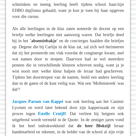
schminken en menig leerling heeft tijdens school haar/zijn
EHBO dip[loma gehaald, want je kon je toen bij haar opgeven
voor die cursus.
Als alle leerlingen in de klas zaten noteerde de docent op een
briefje welke leerlingen niet aanwezig waren. Dat briefje deed
hij in het
'absentiebakje'
en de concierges haalden die briefjes
op. Degene die bij Carlijn in de klas zat, zal zich wel herinneren
dat zij het presteerde om vlak voordat de congiuerge kwam, snel
wat namen door te strepen. Daarvoor had ze wel meerdere
pennen die in verschillende kleuren schreven nodig, want ja je
wist nooit met welke kleur balpen de leraar had geschreven.
Tijdens het doorstrepen van de namen, hield een andere leerling
dan in de gaten of de kust veilig was. Wat een 'Mollenstreek' was
dat!!
Jacques Parson van Kappé
was ook leerling aan het Casimir
Lyceum en werd later bekend door zijn kapperszaak en zijn
proces tegen
Estelle Cruijff
. Dat verliest hij hetgeen ook
uitgebreid wordt vermeld in de Quote. In de zestiger jaren vond
ik het heel indrukwekkend dat
de heer Blokzijl
leraar
handenarbeid en tekenen, in de kelder van de school al zijn vrije