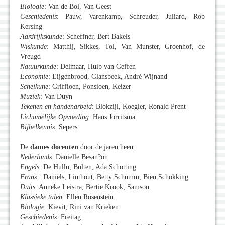
Biologie
: Van de Bol, Van Geest
Geschiedenis
: Pauw, Varenkamp, Schreuder, Juliard, Rob
Kersing
Aardrijkskunde
: Scheffner, Bert Bakels
Wiskunde
: Matthij, Sikkes, Tol, Van Munster, Groenhof, de
Vreugd
Natuurkunde
: Delmaar, Huib van Geffen
Economie
: Eijgenbrood, Glansbeek, André Wijnand
Scheikune
: Griffioen, Ponsioen, Keizer
Muziek
: Van Duyn
Tekenen en handenarbeid
: Blokzijl, Koegler, Ronald Prent
Lichamelijke Opvoeding
: Hans Jorritsma
Bijbelkennis
: Sepers
De
dames docenten
door de jaren heen:
Nederlands
: Danielle Besan?on
Engels
: De Hullu, Bulten, Ada Schotting
Frans:
: Daniëls, Linthout, Betty Schumm, Bien Schokking
Duits
: Anneke Leistra, Bertie Krook, Samson
Klassieke talen
: Ellen Rosenstein
Biologie
: Kievit, Rini van Krieken
Geschiedenis
: Freitag