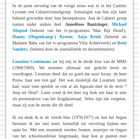
In de jaren zeventig van de vorige eeuw was er in het Casimir
Lyceum een Cabaret/toneelgroep. Sommigen van hen zijn later
bekend geworden door hun beroepskeuze. Aan de Cabaret groep
namen onder andere deel:
AnneRoos Bantzinger
,
Michael
Abspoel
(bekend van het tv-programma 'Man Bijt Hond'),
Hanny (Hogenkamp-) Kroeze
,
Anja Kriek
(bekend als
Madame Baba van het tv-programma Villa Achterwerk) en
René
Sanders
, (bekend door de journalistiek en documentaires).
Leontien Ceulemans
zat bij mij in de derde klas van de MMS
(1968/1969). We moesten allemaal een gedicht leren en
voordragen. Leontien deed dat zo goed dat onze leraar, de heer
Pouw, haar een tien gaf. Het was duidelijk dat Leontien talent
had, want toen speelde ze ook al als figurant mee in de serie ?
Joop ter Heul?. Later vond ik het heel erg leuk om haar te zien
als presentatrice van het Jeugdjournaal. Velen zijn dat vergeten,
maar zij was de eerste die dit deed.
Ik zat denk ik in de vierde klas (1976/1977) en hoe het begon
herinner ik me niet meer, kennelijk uit verveling tijdens een
saaie les. Met een muntstuk werden bouten, moertjes en ringen
van het schoolmeubilair losgemaakt, daar kon je punten mee