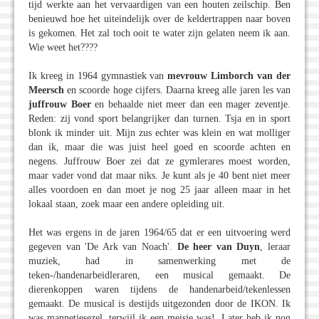
tijd werkte aan het vervaardigen van een houten zeilschip. Ben
benieuwd hoe het uiteindelijk over de keldertrappen naar boven
is gekomen. Het zal toch ooit te water zijn gelaten neem ik aan.
Wie weet het????
Ik kreeg in 1964 gymnastiek van
mevrouw Limborch van der
Meersch
en scoorde hoge cijfers. Daarna kreeg alle jaren les van
juffrouw Boer
en behaalde niet meer dan een mager zeventje.
Reden: zij vond sport belangrijker dan turnen. Tsja en in sport
blonk ik minder uit. Mijn zus echter was klein en wat molliger
dan ik, maar die was juist heel goed en scoorde achten en
negens. Juffrouw Boer zei dat ze gymlerares moest worden,
maar vader vond dat maar niks. Je kunt als je 40 bent niet meer
alles voordoen en dan moet je nog 25 jaar alleen maar in het
lokaal staan, zoek maar een andere opleiding uit.
Het was ergens in de jaren 1964/65 dat er een uitvoering werd
gegeven van 'De Ark van Noach'.
De heer van Duyn
, leraar
muziek, had in samenwerking met de
teken-/handenarbeidleraren, een musical gemaakt. De
dierenkoppen waren tijdens de handenarbeid/tekenlessen
gemaakt. De musical is destijds uitgezonden door de IKON. Ik
was mannetjesezel, terwijl ik een meisje was!. Later heb ik nog