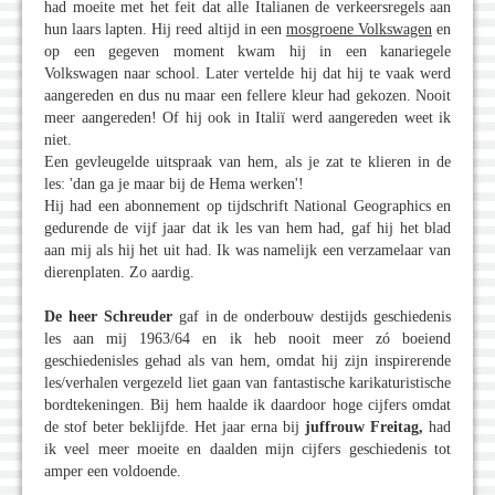
had moeite met het feit dat alle Italianen de verkeersregels aan
hun laars lapten. Hij reed altijd in een
mosgroene Volkswagen
en
op een gegeven moment kwam hij in een kanariegele
Volkswagen naar school. Later vertelde hij dat hij te vaak werd
aangereden en dus nu maar een fellere kleur had gekozen. Nooit
meer aangereden! Of hij ook in Italiï werd aangereden weet ik
niet.
Een gevleugelde uitspraak van hem, als je zat te klieren in de
les: 'dan ga je maar bij de Hema werken'!
Hij had een abonnement op tijdschrift National Geographics en
gedurende de vijf jaar dat ik les van hem had, gaf hij het blad
aan mij als hij het uit had. Ik was namelijk een verzamelaar van
dierenplaten. Zo aardig.
De heer Schreuder
gaf in de onderbouw destijds geschiedenis
les aan mij 1963/64 en ik heb nooit meer zó boeiend
geschiedenisles gehad als van hem, omdat hij zijn inspirerende
les/verhalen vergezeld liet gaan van fantastische karikaturistische
bordtekeningen. Bij hem haalde ik daardoor hoge cijfers omdat
de stof beter beklijfde. Het jaar erna bij
juffrouw Freitag,
had
ik veel meer moeite en daalden mijn cijfers geschiedenis tot
amper een voldoende.