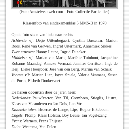
(Foto Amstelveenweb.com - Foto Collectie Particulier)
Klassenfoto van eindexamenklas 5 MMS-B in 1970
Op de foto staan van links naar rechts:
Achterste rij:
Détje Uittenbogaert, Cynthia Busselaar, Marion
Roos, René van Gerwen, Ingrid Uitermark, Annemiek Sikkes
Twee ertussen:
Hanny Leupe, Ingrid Duncker
Middelste rij:
Marian van Marle, Mariëtte Tuinhout, Jacqueline
Robanus Maandag, Anneke Vermaat, Jennifer Gerritsen, Inge de
Heij, Lieke Hooijboer, José van den Berg, Marina van Schaik
Voorste rij:
Marian Lier, Joyce Spiele, Valerie Venmans, Susan
du Porto, Elsbeth Donkervoet
De
heren docenten
door de jaren heen:
Nederlands
: Pauw?rector, Van Til, Crombeen, Stieglis, Lijstra,
Klaas van Vlaanderen en Jan Dols, Leo Vos
Klassieke talen:
Broerse, de Lange, Lips, Rogier Eikeboom
Engels
: Plomp, Klaas Hofstra, Boy Beuse, Jan Vogelezang
Frans
: Warners, Frans Thijssen
Duits
: Weersma, Van Dalen