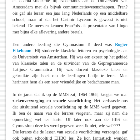
en daarna studeerde hij Nederlands aan de Universiteit van
Amsterdam met als bijvak communicatiewetenschappen. Fran?
ois gaf als leraar een jaar lang Nederlands op een middelbare
school, maar of dat het Casimir Lyceum is geweest is niet
bekend. De meesten kennen Fran?ois als presentator van Lingo
met bijna elke aflevering andere bretels.
Een andere leerling die Gymnasium B deed was
Rogier
Eikeboom
. Hij studeerde klassieke letteren en psychologie aan
de Universiteit van Amsterdam. Hij was een expert op het gebied
van klassieke talen en de uitvinder van de Geprogrameerde
Latijnse Grammatica. Hij was docent klassieke talen en
gebruikte zijn boek om de leerlingen Latijn te leren. Men
herinnert hem als een zeer vriendelijke en bedachtzame man.
In de jaren dat ik op de MMS zat, 1964-1968, kregen we o.a.
ziekenverzorging en sexuele voorlichting
. Het verbaasde ons
dat uitsluitend sexuele voorlichting op de MMS werd gegeven.
Ik ben de naam van die lerares vergeten, maar zij nam die
opmerking wel ter harte. Of later ook aan de HBS en
Gymnasium deze les werd gegeven weet ik niet, wie wel????
Die lerares die de lessen van sexuele voorlichting verzorgde, gaf
ook buiten schooltijd EHBO les. Ze kon fantastisch wonden