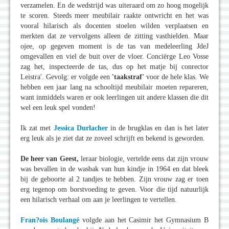
verzamelen. En de wedstrijd was uiteraard om zo hoog mogelijk
te scoren. Steeds meer meubilair raakte ontwricht en het was
vooral hilarisch als docenten stoelen wilden verplaatsen en
merkten dat ze vervolgens alleen de zitting vasthielden. Maar
ojee, op gegeven moment is de tas van medeleerling JdeJ
omgevallen en viel de buit over de vloer. Conciërge Leo Vosse
zag het, inspecteerde de tas, dus op het matje bij conrector
Leistra'. Gevolg: er volgde een
'taakstraf'
voor de hele klas. We
hebben een jaar lang na schooltijd meubilair moeten repareren,
want inmiddels waren er ook leerlingen uit andere klassen die dit
wel een leuk spel vonden!
Ik zat met
Jessica Durlacher
in de brugklas en dan is het later
erg leuk als je ziet dat ze zoveel schrijft en bekend is geworden.
De heer van Geest,
leraar biologie, vertelde eens dat zijn vrouw
was bevallen in de wasbak van hun kindje in 1964 en dat bleek
bij de geboorte al 2 tandjes te hebben. Zijn vrouw zag er toen
erg tegenop om borstvoeding te geven. Voor die tijd natuurlijk
een hilarisch verhaal om aan je leerlingen te vertellen.
Fran?ois Boulangé
volgde aan het Casimir het Gymnasium B