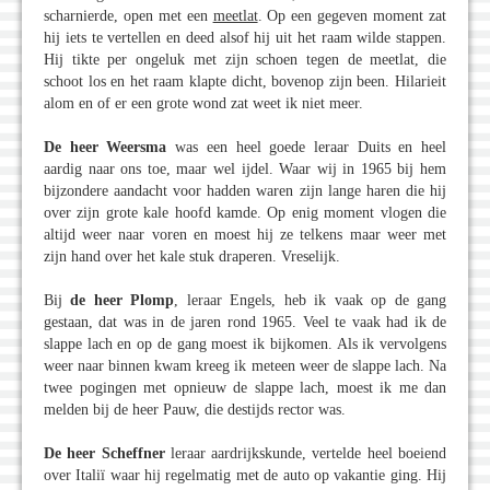
scharnierde, open met een
meetlat
. Op een gegeven moment zat
hij iets te vertellen en deed alsof hij uit het raam wilde stappen.
Hij tikte per ongeluk met zijn schoen tegen de meetlat, die
schoot los en het raam klapte dicht, bovenop zijn been. Hilarieit
alom en of er een grote wond zat weet ik niet meer.
De heer Weersma
was een heel goede leraar Duits en heel
aardig naar ons toe, maar wel ijdel. Waar wij in 1965 bij hem
bijzondere aandacht voor hadden waren zijn lange haren die hij
over zijn grote kale hoofd kamde. Op enig moment vlogen die
altijd weer naar voren en moest hij ze telkens maar weer met
zijn hand over het kale stuk draperen. Vreselijk.
Bij
de heer Plomp
, leraar Engels, heb ik vaak op de gang
gestaan, dat was in de jaren rond 1965. Veel te vaak had ik de
slappe lach en op de gang moest ik bijkomen. Als ik vervolgens
weer naar binnen kwam kreeg ik meteen weer de slappe lach. Na
twee pogingen met opnieuw de slappe lach, moest ik me dan
melden bij de heer Pauw, die destijds rector was.
De heer Scheffner
leraar aardrijkskunde, vertelde heel boeiend
over Italiï waar hij regelmatig met de auto op vakantie ging. Hij