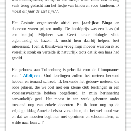
vaak terug gedacht aan het liedje van kinderen voor kinderen:
ik
moest dit jaar de ezel zijn??.
Het Casimir organiseerde altijd een
jaarlijkse Bingo
en
daarvoor waren prijzen nodig. De hoofdprijs was een haas (of
een konijn). Mijnheer van Geest leraar biologie vilde
eigenhandig de hazen. Ik mocht hem daarbij helpen, best
interessant. Toen ik thuiskwam vroeg mijn moeder waarom ik zo
vreselijk stonk en vertelde ik natuurlijk trots dat ik een haas had
gevild.
Het gebouw aan Tulpenburg is gebruikt voor de filmopnames
van '
Afblijven
'. Oud leerlingen zullen het meteen herkend
hebben en iemand schreef: 'Ik herkende het gebouw meteen: die
rode pilaren, die we ooit met een kleine club leerlingen in een
voorjaarsvakantie hebben opgefleurd, in mijn herinnering
aanvankelijk geel. Het moest in een week gebeuren onder
toeziend oog van enkele docenten. En ik hoor nog op de
vrijdagmiddag Anneke Leistra verzuchten, dat het wel mooi was
en dat we moesten beginnen met opruimen en schoonmaken, ze
wilde naar huis ...!'