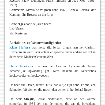
Rector:
Pauw, Dantziger, Frans Thijssen en Jaap Mos (1981-
1987).
Conrector
: Mevrouw Wigman rond 1965, Anneke Leistra, dhr
Kersing, dhr Broerse en dhr Lips
Conciërges
door de jaren heen:
Leo Vossen
Van Kesteren
Anekdothes en Wetenswaardigheden
Klaas Hofstra
was korte tijd leraar Engels aan het Casimir
Luyceum en werd later acteur en speelde onder andere een rol in
de tv-serie MedischCentrumWest.
Hans Jorritsma
die aan het Casimir Lyceum de lessen
lichamelijke opvoeding gaf, werd bekend als Nederlands
hockeyspeler en hockeycoach.
De heer Van Dalen, leraar Duits, had altijd zijn hond Trinne, een
dalmatier, bij zich en die mocht dan achter in het lokaal liggen.
De heer Stieglis
, leraar Nederlands, zette op een warme
zomerdag in 1964 één van de ramen, die aan de bovenkant