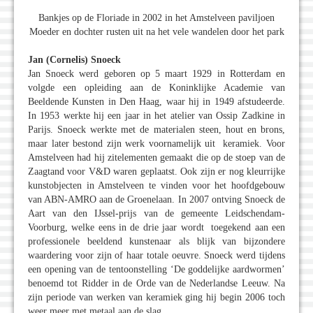
Bankjes op de Floriade in 2002 in het Amstelveen paviljoen
Moeder en dochter rusten uit na het vele wandelen door het park
Jan (Cornelis) Snoeck
Jan Snoeck werd geboren op 5 maart 1929 in Rotterdam en
volgde een opleiding aan de Koninklijke Academie van
Beeldende Kunsten in Den Haag, waar hij in 1949 afstudeerde.
In 1953 werkte hij een jaar in het atelier van Ossip Zadkine in
Parijs. Snoeck werkte met de materialen steen, hout en brons,
maar later bestond zijn werk voornamelijk uit keramiek. Voor
Amstelveen had hij zitelementen gemaakt die op de stoep van de
Zaagtand voor V&D waren geplaatst. Ook zijn er nog kleurrijke
kunstobjecten in Amstelveen te vinden voor het hoofdgebouw
van ABN-AMRO aan de Groenelaan. In 2007 ontving Snoeck de
Aart van den IJssel-prijs van de gemeente Leidschendam-
Voorburg, welke eens in de drie jaar wordt toegekend aan een
professionele beeldend kunstenaar als blijk van bijzondere
waardering voor zijn of haar totale oeuvre. Snoeck werd tijdens
een opening van de tentoonstelling ‘De goddelijke aardwormen’
benoemd tot Ridder in de Orde van de Nederlandse Leeuw. Na
zijn periode van werken van keramiek ging hij begin 2006 toch
weer meer met metaal aan de slag.