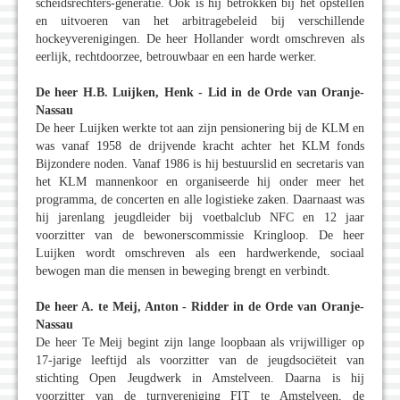
scheidsrechters-generatie. Ook is hij betrokken bij het opstellen
en uitvoeren van het arbitragebeleid bij verschillende
hockeyverenigingen. De heer Hollander wordt omschreven als
eerlijk, rechtdoorzee, betrouwbaar en een harde werker.
De heer H.B. Luijken, Henk - Lid in de Orde van Oranje-
Nassau
De heer Luijken werkte tot aan zijn pensionering bij de KLM en
was vanaf 1958 de drijvende kracht achter het KLM fonds
Bijzondere noden. Vanaf 1986 is hij bestuurslid en secretaris van
het KLM mannenkoor en organiseerde hij onder meer het
programma, de concerten en alle logistieke zaken. Daarnaast was
hij jarenlang jeugdleider bij voetbalclub NFC en 12 jaar
voorzitter van de bewonerscommissie Kringloop. De heer
Luijken wordt omschreven als een hardwerkende, sociaal
bewogen man die mensen in beweging brengt en verbindt.
De heer A. te Meij, Anton - Ridder in de Orde van Oranje-
Nassau
De heer Te Meij begint zijn lange loopbaan als vrijwilliger op
17-jarige leeftijd als voorzitter van de jeugdsociëteit van
stichting Open Jeugdwerk in Amstelveen. Daarna is hij
voorzitter van de turnvereniging FIT te Amstelveen, de