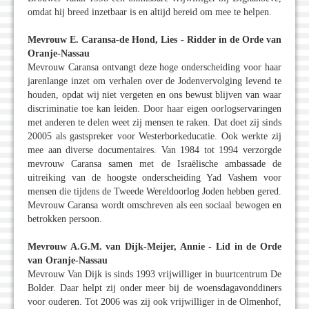
omdat hij breed inzetbaar is en altijd bereid om mee te helpen.
Mevrouw E. Caransa-de Hond, Lies - Ridder in de Orde van
Oranje-Nassau
Mevrouw Caransa ontvangt deze hoge onderscheiding voor haar
jarenlange inzet om verhalen over de Jodenvervolging levend te
houden, opdat wij niet vergeten en ons bewust blijven van waar
discriminatie toe kan leiden. Door haar eigen oorlogservaringen
met anderen te delen weet zij mensen te raken. Dat doet zij sinds
20005 als gastspreker voor Westerborkeducatie. Ook werkte zij
mee aan diverse documentaires. Van 1984 tot 1994 verzorgde
mevrouw Caransa samen met de Israëlische ambassade de
uitreiking van de hoogste onderscheiding Yad Vashem voor
mensen die tijdens de Tweede Wereldoorlog Joden hebben gered.
Mevrouw Caransa wordt omschreven als een sociaal bewogen en
betrokken persoon.
Mevrouw A.G.M. van Dijk-Meijer, Annie - Lid in de Orde
van Oranje-Nassau
Mevrouw Van Dijk is sinds 1993 vrijwilliger in buurtcentrum De
Bolder. Daar helpt zij onder meer bij de woensdagavonddiners
voor ouderen. Tot 2006 was zij ook vrijwilliger in de Olmenhof,