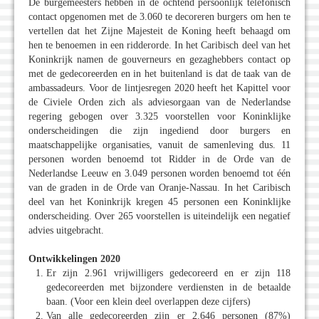
De burgemeesters hebben in de ochtend persoonlijk telefonisch
contact opgenomen met de 3.060 te decoreren burgers om hen te
vertellen dat het Zijne Majesteit de Koning heeft behaagd om
hen te benoemen in een ridderorde. In het Caribisch deel van het
Koninkrijk namen de gouverneurs en gezaghebbers contact op
met de gedecoreerden en in het buitenland is dat de taak van de
ambassadeurs. Voor de lintjesregen 2020 heeft het Kapittel voor
de Civiele Orden zich als adviesorgaan van de Nederlandse
regering gebogen over 3.325 voorstellen voor Koninklijke
onderscheidingen die zijn ingediend door burgers en
maatschappelijke organisaties, vanuit de samenleving dus. 11
personen worden benoemd tot Ridder in de Orde van de
Nederlandse Leeuw en 3.049 personen worden benoemd tot één
van de graden in de Orde van Oranje-Nassau. In het Caribisch
deel van het Koninkrijk kregen 45 personen een Koninklijke
onderscheiding. Over 265 voorstellen is uiteindelijk een negatief
advies uitgebracht.
Ontwikkelingen 2020
Er zijn 2.961 vrijwilligers gedecoreerd en er zijn 118
gedecoreerden met bijzondere verdiensten in de betaalde
baan. (Voor een klein deel overlappen deze cijfers)
Van alle gedecoreerden zijn er 2.646 personen (87%)