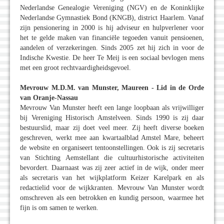
Nederlandse Genealogie Vereniging (NGV) en de Koninklijke
Nederlandse Gymnastiek Bond (KNGB), district Haarlem. Vanaf
zijn pensionering in 2000 is hij adviseur en hulpverlener voor
het te gelde maken van financiële tegoeden vanuit pensioenen,
aandelen of verzekeringen. Sinds 2005 zet hij zich in voor de
Indische Kwestie. De heer Te Meij is een sociaal bevlogen mens
met een groot rechtvaardigheidsgevoel.
Mevrouw M.D.M. van Munster, Maureen - Lid in de Orde
van Oranje-Nassau
Mevrouw Van Munster heeft een lange loopbaan als vrijwilliger
bij Vereniging Historisch Amstelveen. Sinds 1990 is zij daar
bestuurslid, maar zij doet veel meer. Zij heeft diverse boeken
geschreven, werkt mee aan kwartaalblad Amstel Mare, beheert
de website en organiseert tentoonstellingen. Ook is zij secretaris
van Stichting Aemstellant die cultuurhistorische activiteiten
bevordert. Daarnaast was zij zeer actief in de wijk, onder meer
als secretaris van het wijkplatform Keizer Karelpark en als
redactielid voor de wijkkranten. Mevrouw Van Munster wordt
omschreven als een betrokken en kundig persoon, waarmee het
fijn is om samen te werken.