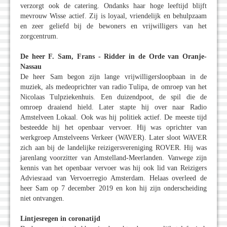
verzorgt ook de catering. Ondanks haar hoge leeftijd blijft
mevrouw Wisse actief. Zij is loyaal, vriendelijk en behulpzaam
en zeer geliefd bij de bewoners en vrijwilligers van het
zorgcentrum.
De heer F. Sam, Frans - Ridder in de Orde van Oranje-
Nassau
De heer Sam begon zijn lange vrijwilligersloopbaan in de
muziek, als medeoprichter van radio Tulipa, de omroep van het
Nicolaas Tulpziekenhuis. Een duizendpoot, de spil die de
omroep draaiend hield. Later stapte hij over naar Radio
Amstelveen Lokaal. Ook was hij politiek actief. De meeste tijd
besteedde hij het openbaar vervoer. Hij was oprichter van
werkgroep Amstelveens Verkeer (WAVER). Later sloot WAVER
zich aan bij de landelijke reizigersvereniging ROVER. Hij was
jarenlang voorzitter van Amstelland-Meerlanden. Vanwege zijn
kennis van het openbaar vervoer was hij ook lid van Reizigers
Adviesraad van Vervoerregio Amsterdam. Helaas overleed de
heer Sam op 7 december 2019 en kon hij zijn onderscheiding
niet ontvangen.
Lintjesregen in coronatijd