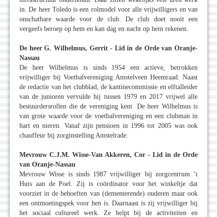
in. De heer Toledo is een rolmodel voor alle vrijwilligers en van
onschatbare waarde voor de club. De club doet nooit een
vergeefs beroep op hem en kan dag en nacht op hem rekenen.
De heer G. Wilhelmus, Gerrit - Lid in de Orde van Oranje-
Nassau
De heer Wilhelmus is sinds 1954 een actieve, betrokken
vrijwilliger bij Voetbalvereniging Amstelveen Heemraad. Naast
de redactie van het clubblad, de kantinecommissie en elftalleider
van de junioren vervulde hij tussen 1979 en 2017 vrijwel alle
bestuurdersrollen die de vereniging kent. De heer Wilhelmus is
van grote waarde voor de voetbalvereniging en een clubman in
hart en nieren. Vanaf zijn pensioen in 1996 tot 2005 was ook
chauffeur bij zorginstelling Amstelrade.
Mevrouw C.J.M. Wisse-Van Akkeren, Cor - Lid in de Orde
van Oranje-Nassau
Mevrouw Wisse is sinds 1987 vrijwilliger bij zorgcentrum ’t
Huis aan de Poel. Zij is coördinator voor het winkeltje dat
voorziet in de behoeften van (dementerende) ouderen maar ook
een ontmoetingspek voor hen is. Daarnaast is zij vrijwilliger bij
het sociaal cultureel werk. Ze helpt bij de activiteiten en