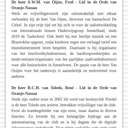
De heer A.W.M. van Oijen, Fred - Lid in de Orde van
Oranje-Nassau
Werk en vrijwilligerswerk zijn onlosmakelijk met elkaar
verbonden bij de heer Van Oijen, directeur van basisschool De
Cirkel. In zijn vrije tijd zet hij zich in voor de taalontwikkeling
van internationals binnen Onderwijsgroep Amstelland, sinds
2019 de Taalschool. Ook heeft hij een leerlijn muziek en een
Blazersklas opgezet, zodat kinderen tegen een verlaagd tarief een
muziekinstrument leren bespelen. Daarnaast is hij organisator
van het beachvolleybaltoernooi, de hardloopwedstrijden en
mede-initiator/organisator van het jaarlijkse zaalvoetbaltoernooi
voor alle basisscholen in Amstelveen. De passie van de heer Van
Ooijen voor het onderwijs is aanstekelijk en motiverend voor
anderen.
De heer R.C.H. van Toledo, René - Lid in de Orde van
Oranje-Nassau
Sinds zijn oudste zoon in 2002 lid werd van hockeyclub Pinoké
is de heer Toledo een actieve, betrokken vrijwilliger van de club.
Eerst als teambegeleider van zijn zoon, maar daarna in diverse
functies. Zo leverde hij een belangrijke bijdrage aan de
automatisering van de club en is hij degene die de digitale
infrastructuur onderhoudt. Daar zitten wekelijks vele uren werk