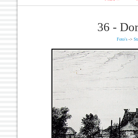
36 - Do
Foto's
->
St