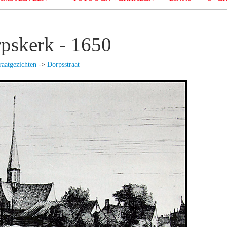
rpskerk - 1650
raatgezichten
->
Dorpsstraat