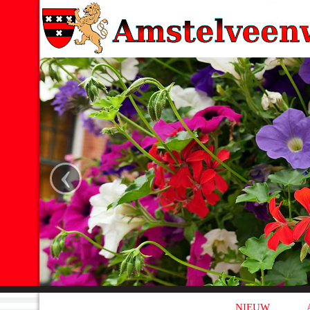
‹
NIEUW