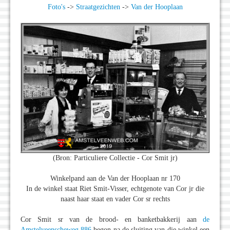
Foto's
->
Straatgezichten
->
Van der Hooplaan
(Bron: Particuliere Collectie - Cor Smit jr)
Winkelpand aan de Van der Hooplaan nr 170
In de winkel staat Riet Smit-Visser, echtgenote van Cor jr die
naast haar staat en vader Cor sr rechts
Cor Smit sr van de brood- en banketbakkerij aan
de
Amstelveenscheweg 886
begon na de sluiting van die winkel een